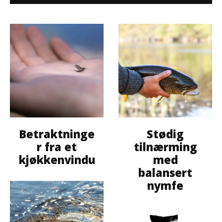
Betraktninge
Stødig
r fra et
tilnærming
kjøkkenvindu
med
balansert
nymfe