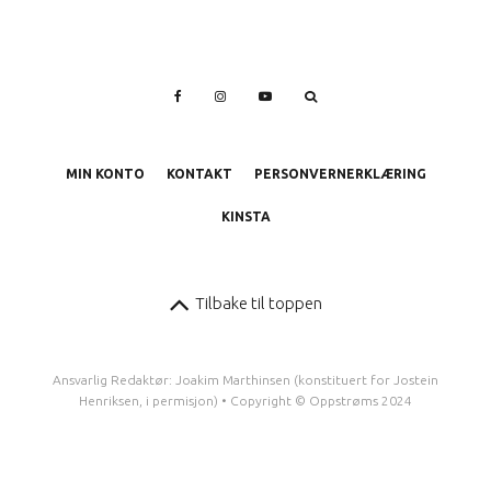
MIN KONTO
KONTAKT
PERSONVERNERKLÆRING
KINSTA
Tilbake til toppen
Ansvarlig Redaktør: Joakim Marthinsen (konstituert for Jostein
Henriksen, i permisjon) • Copyright © Oppstrøms 2024