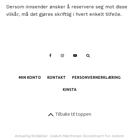
Dersom innsender ønsker å reservere seg mot disse
vilkår, må det gjøres skriftlig i hvert enkelt tilfelle.
MIN KONTO
KONTAKT
PERSONVERNERKLÆRING
KINSTA
Tilbake til toppen
Ansvarlig Redaktør: Joakim Marthinsen (konstituert for Jostein