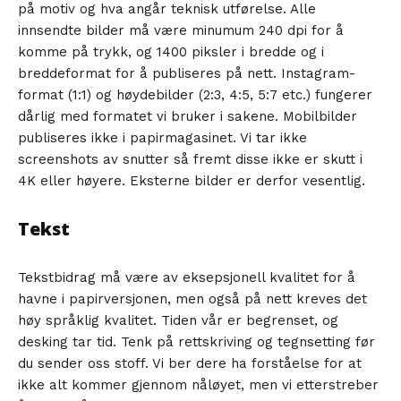
på motiv og hva angår teknisk utførelse. Alle
innsendte bilder må være minumum 240 dpi for å
komme på trykk, og 1400 piksler i bredde og i
breddeformat for å publiseres på nett. Instagram-
format (1:1) og høydebilder (2:3, 4:5, 5:7 etc.) fungerer
dårlig med formatet vi bruker i sakene. Mobilbilder
publiseres ikke i papirmagasinet. Vi tar ikke
screenshots av snutter så fremt disse ikke er skutt i
4K eller høyere. Eksterne bilder er derfor vesentlig.
Tekst
Tekstbidrag må være av eksepsjonell kvalitet for å
havne i papirversjonen, men også på nett kreves det
høy språklig kvalitet. Tiden vår er begrenset, og
desking tar tid. Tenk på rettskriving og tegnsetting før
du sender oss stoff. Vi ber dere ha forståelse for at
ikke alt kommer gjennom nåløyet, men vi etterstreber