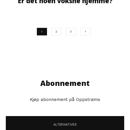
Er det noen voksne hjemme?
1
2
3
Abonnement
Kjøp abonnement på Oppstrøms
ALTERNATIVER