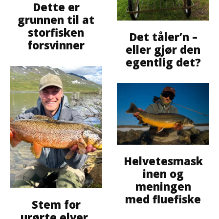
Dette er
grunnen til at
storfisken
Det tåler’n –
forsvinner
eller gjør den
egentlig det?
Helvetesmask
inen og
meningen
med fluefiske
Stem for
urørte elver,