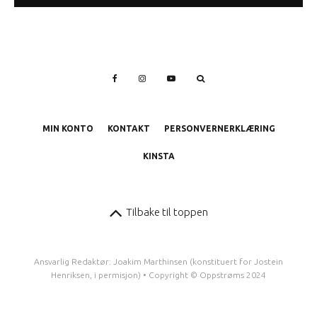
MIN KONTO
KONTAKT
PERSONVERNERKLÆRING
KINSTA
Tilbake til toppen
Ansvarlig Redaktør: Joakim Marthinsen (konstituert for Jostein
Henriksen, i permisjon) • Copyright © Oppstrøms 2024