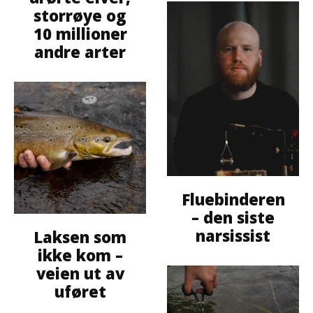
storrøye og
10 millioner
andre arter
Fluebinderen
– den siste
narsissist
Laksen som
ikke kom –
veien ut av
uføret