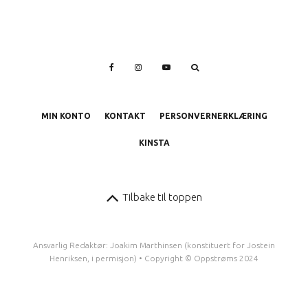
MIN KONTO
KONTAKT
PERSONVERNERKLÆRING
KINSTA
Tilbake til toppen
Ansvarlig Redaktør: Joakim Marthinsen (konstituert for Jostein
Henriksen, i permisjon) • Copyright © Oppstrøms 2024