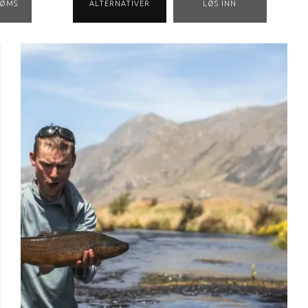
RØMS
ALTERNATIVER
LØS INN