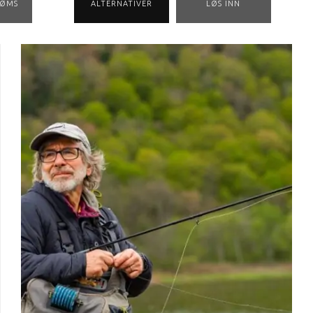
RØMS
ALTERNATIVER
LØS INN