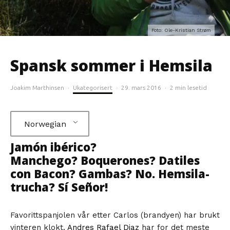
Foto: Ole-Kristian Strøm
Spansk sommer i Hemsila
Joakim Marthinsen
·
Ukategorisert
·
29. mars 2016
·
2 min lesetid
Norwegian
Jamón ibérico?
Manchego? Boquerones? Datiles
con Bacon? Gambas? No. Hemsila-
trucha? Sí Señor!
Favorittspanjolen vår etter Carlos (brandyen) har brukt
vinteren klokt.
Andres Rafael Diaz
har for det meste