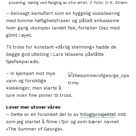
posering. Vanlig ved fanging av stor ørret. // Foto: O-K. Strøm
– Selvsagt kamuflert som en hyggelig sosialisering
med tomme høflighetsfraser og påtatt entusiasme
hver gang «kompis» landet fisk, forteller Diaz med
glimt i øyet.
Til tross for konstant «dårlig stemning» hadde de
begge god uttelling i Lars Nilssens påståtte
fjøsfiskparadis.
– Vi kjempet mot mye
vann og forsiktige
klekkinger, men klarte å
lure noen fine pinner til tross.
Lover mer utover våren
– Dette er en forsinket del to av
trilogiprosjektet
mitt
som jeg startet å filme i fjor og som bærer navnet
«The Summer of George».