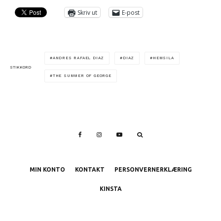
Skriv ut
E-post
ANDRES RAFAEL DIAZ
DIAZ
HEMSILA
STIKKORD
THE SUMMER OF GEORGE
MIN KONTO
KONTAKT
PERSONVERNERKLÆRING
KINSTA