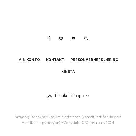
MIN KONTO
KONTAKT
PERSONVERNERKLÆRING
KINSTA
Tilbake til toppen
Ansvarlig Redaktør: Joakim Marthinsen (konstituert for Jostein
Henriksen, i permisjon) • Copyright © Oppstrøms 2024