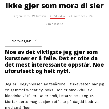
Ikke gjør som mora di sier
Jørgen Platou Willumsen
·
OPSTRMS+
·
24. oktober 2024
·
7 min lesetid
Norwegian
Noe av det viktigste jeg gjør som
kunstner er å feile. Det er ofte da
det mest interessante oppstår. Noe
uforutsett og helt nytt.
Jeg er i begynnelsen av tenårene. I fiskevesten har jeg
en gammel Wheatley-boks. Den er smekkfull av
klassiske våtfluer. De er små, i størrelse 10 og 12.
Morfar lærte meg at sjøørretfiske på dagtid bedrives
med små fluer.