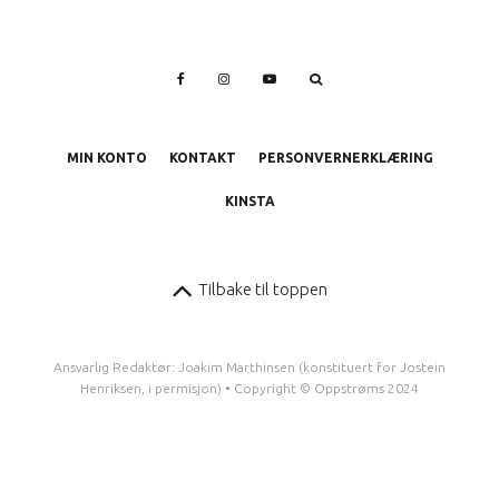
MIN KONTO
KONTAKT
PERSONVERNERKLÆRING
KINSTA
Tilbake til toppen
Ansvarlig Redaktør: Joakim Marthinsen (konstituert for Jostein
Henriksen, i permisjon) • Copyright © Oppstrøms 2024
10