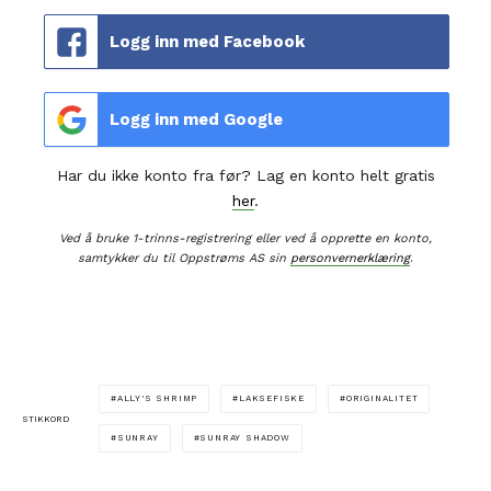
Logg inn med Facebook
Logg inn med Google
Har du ikke konto fra før? Lag en konto helt gratis
her
.
Ved å bruke 1-trinns-registrering eller ved å opprette en konto,
samtykker du til Oppstrøms AS sin
personvernerklæring
.
ALLY'S SHRIMP
LAKSEFISKE
ORIGINALITET
STIKKORD
SUNRAY
SUNRAY SHADOW