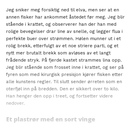
Jeg sniker meg forsiktig ned til elva, men ser at en
annen fisker har ankommet åstedet før meg. Jeg blir
stående i krattet, og observerer han der han med
rolige bevegelser drar line av snelle, og legger flua i
perfekte buer over strømmen. Hølen munner ut i et
rolig brekk, etterfulgt av et noe striere parti, og et
nytt mer brutalt brekk som avløses av et langt
frådende stryk. På fjerde kastet strammes lina opp.
Jeg blir stående som frosset inne i krattet, og ser på
fyren som med kirurgisk presisjon kjører fisken etter
alle kunstens regler. Til slutt sender ørreten som en
oterfjøl inn på bredden. Den er sikkert over to kilo.
Han henger den opp i treet, og fortsetter videre
nedover.
Et plastrør med en sort vinge