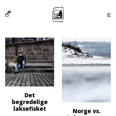
0
Det
begredelige
laksefisket
Norge vs.