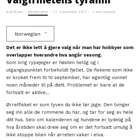
Erik Roan
·
Nedstrøms
·
11. november 2017
·
1 min lesetid
Norwegian
Det er ikke lett å gjøre valg når man har hobbyer som
overlapper hverandre hva angår sesong.
Som ivrig rypejeger er høsten hellig og i
utgangspunktet forbeholdt fjellet.
De fiskene som ikke
er kroket frem til 10 september, har egentlig vunnet
noen måneder til på diett. Problemet er bare at de
fortsatt er aktive...
Ørretfisket er som tyven du ikke tør jage. Den tvinger
seg inn alle de rommene du har, og tar for seg av hele
ditt hus. Selv om kalenderen og hundene er tydelig på
hva årstiden skal dreie seg om er det fortsatt umulig å
ikke stoppe bilen når ørreten vaker i elva.