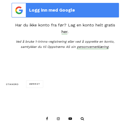
Logg inn med Google
Har du ikke konto fra før? Lag en konto helt gratis
her
.
Ved å bruke 1-trinns-registrering eller ved å opprette en konto,
samtykker du til Oppstrøms AS sin
personvernerklæring
.
ØRRET
STIKKORD