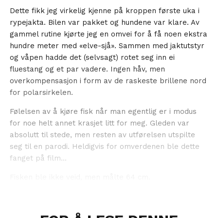
Dette fikk jeg virkelig kjenne på kroppen første uka i
rypejakta. Bilen var pakket og hundene var klare. Av
gammel rutine kjørte jeg en omvei for å få noen ekstra
hundre meter med «elve-sjå». Sammen med jaktutstyr
og våpen hadde det (selvsagt) rotet seg inn ei
fluestang og et par vadere. Ingen håv, men
overkompensasjon i form av de raskeste brillene nord
for polarsirkelen.
Følelsen av å kjøre fisk når man egentlig er i modus
for noe helt annet krasjet litt for meg. Gleden var
absolutt til stede, men resten av utførelsen utspilte
seg til en parodi. Heldigvis for omverdenen ble dette
fanget på film...
Fisken ble ikke veid, men målte 64 cm.