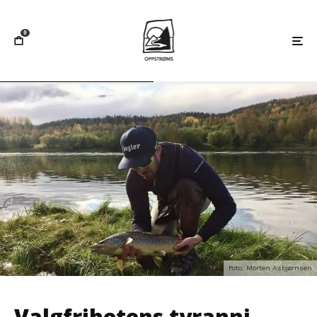
0
Foto: Morten Asbjørnsen
Valgfrihetens tyranni