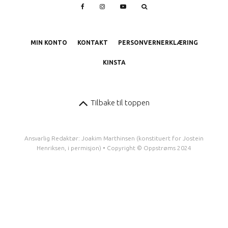
MIN KONTO
KONTAKT
PERSONVERNERKLÆRING
KINSTA
Tilbake til toppen
Ansvarlig Redaktør: Joakim Marthinsen (konstituert for Jostein
Henriksen, i permisjon) • Copyright © Oppstrøms 2024