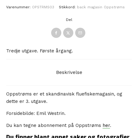
Varenummer:
OPSTRMS03
Stikkord:
back
magasin
Oppstrøms
Del
Tredje utgave. Første årgang.
Beskrivelse
Oppstrøms er et skandinavisk fluefiskemagasin, og
dette er 3. utgave.
Forsidebilde: Emil Westrin.
Du kan tegne abonnement på Oppstrøms
her
.
Du finner blant annet saker og fotografier