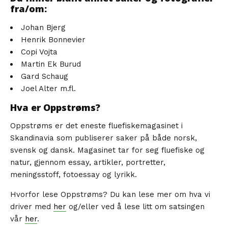
fra/om:
Johan Bjerg
Henrik Bonnevier
Copi Vojta
Martin Ek Burud
Gard Schaug
Joel Alter m.fl.
Hva er Oppstrøms?
Oppstrøms er det eneste fluefiskemagasinet i
Skandinavia som publiserer saker på både norsk,
svensk og dansk. Magasinet tar for seg fluefiske og
natur, gjennom essay, artikler, portretter,
meningsstoff, fotoessay og lyrikk.
Hvorfor lese Oppstrøms? Du kan lese mer om hva vi
driver med
her
og/eller ved å lese litt om satsingen
vår
her
.