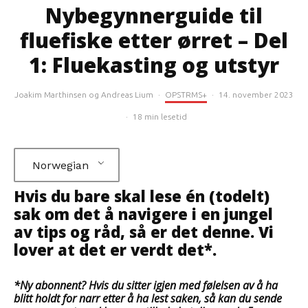
Nybegynnerguide til
fluefiske etter ørret – Del
1: Fluekasting og utstyr
Joakim Marthinsen
og
Andreas Lium
·
OPSTRMS+
·
14. november 2023
·
18 min lesetid
Norwegian
Hvis du bare skal lese én (todelt)
sak om det å navigere i en jungel
av tips og råd, så er det denne. Vi
lover at det er verdt det*.
*Ny abonnent? Hvis du sitter igjen med følelsen av å ha
blitt holdt for narr etter å ha lest saken, så kan du sende