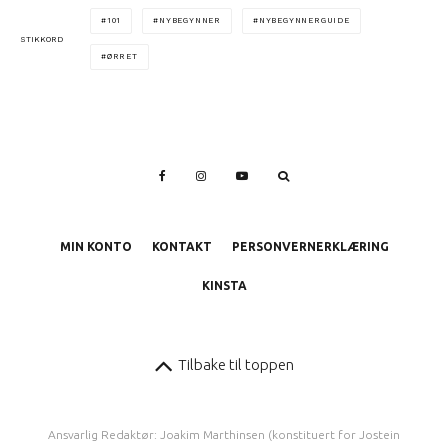
101
NYBEGYNNER
NYBEGYNNERGUIDE
STIKKORD
ØRRET
MIN KONTO
KONTAKT
PERSONVERNERKLÆRING
KINSTA
Tilbake til toppen
Ansvarlig Redaktør: Joakim Marthinsen (konstituert for Jostein