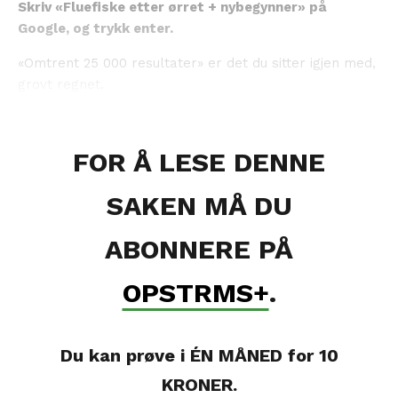
Skriv «Fluefiske etter ørret + nybegynner» på
Google, og trykk enter.
«Omtrent 25 000 resultater» er det du sitter igjen med,
grovt regnet.
FOR Å LESE DENNE
SAKEN MÅ DU
ABONNERE PÅ
OPSTRMS+
.
Du kan prøve i ÉN MÅNED for 10
KRONER.