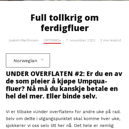
Full tollkrig om
ferdigfluer
Joakim Marthinsen
·
OPSTRMS+
·
7. november 2025
·
5 min lesetid
Norwegian
UNDER OVERFLATEN #2: Er du en av
de som pleier å kjøpe Umpqua-
fluer? Nå må du kanskje betale en
hel del mer. Eller binde selv.
Vi er tilbake «Under overflaten» for andre uke på rad.
Selv om dette i utgangspunktet skal komme hver uke,
sjokkerer vi oss selv litt her nå. Det hele er nemlig