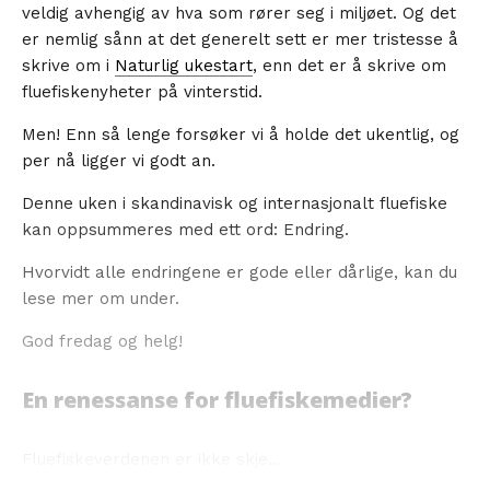
veldig avhengig av hva som rører seg i miljøet. Og det
er nemlig sånn at det generelt sett er mer tristesse å
skrive om i
Naturlig ukestart
, enn det er å skrive om
fluefiskenyheter på vinterstid.
Men! Enn så lenge forsøker vi å holde det ukentlig, og
per nå ligger vi godt an.
Denne uken i skandinavisk og internasjonalt fluefiske
kan oppsummeres med ett ord: Endring.
Hvorvidt alle endringene er gode eller dårlige, kan du
lese mer om under.
God fredag og helg!
En renessanse for fluefiskemedier?
Fluefiskeverdenen er ikke skje...