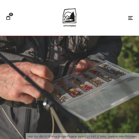
0
Har du råd til å ikke binde fluene selv i 2026? // Foto: Joakim Marthinsen