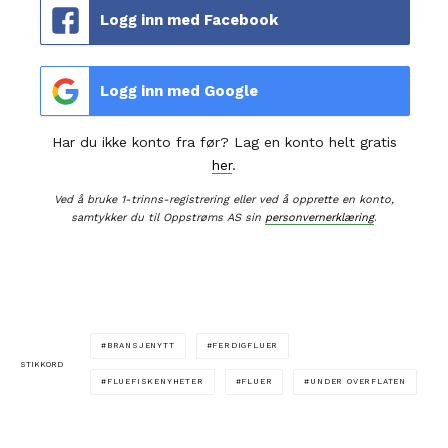
Logg inn med Facebook
Logg inn med Google
Har du ikke konto fra før? Lag en konto helt gratis
her
.
Ved å bruke 1-trinns-registrering eller ved å opprette en konto,
samtykker du til Oppstrøms AS sin
personvernerklæring
.
BRANSJENYTT
FERDIGFLUER
STIKKORD
FLUEFISKENYHETER
FLUER
UNDER OVERFLATEN