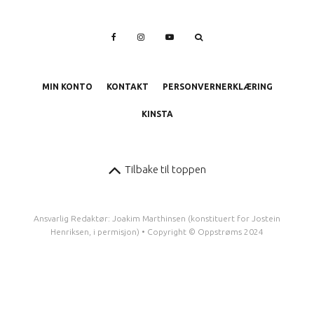
MIN KONTO
KONTAKT
PERSONVERNERKLÆRING
KINSTA
Tilbake til toppen
Ansvarlig Redaktør: Joakim Marthinsen (konstituert for Jostein
Henriksen, i permisjon) • Copyright © Oppstrøms 2024