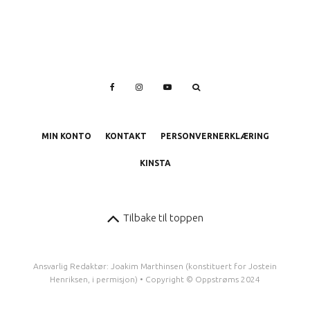
MIN KONTO
KONTAKT
PERSONVERNERKLÆRING
KINSTA
Tilbake til toppen
Ansvarlig Redaktør: Joakim Marthinsen (konstituert for Jostein
Henriksen, i permisjon) • Copyright © Oppstrøms 2024