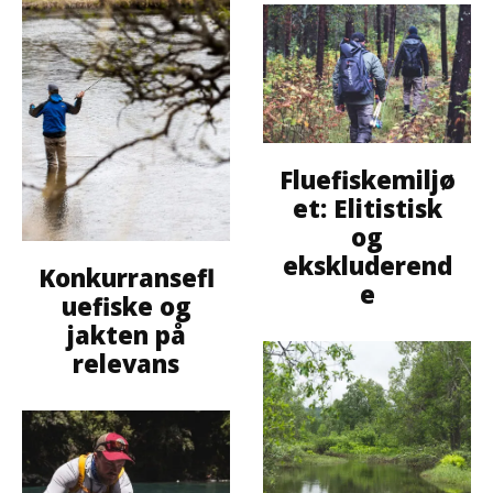
Fluefiskemiljø
et: Elitistisk
og
ekskluderend
Konkurransefl
e
uefiske og
jakten på
relevans