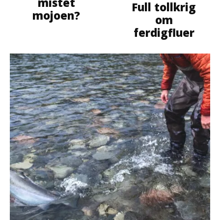
mistet
Full tollkrig
mojoen?
om
ferdigfluer