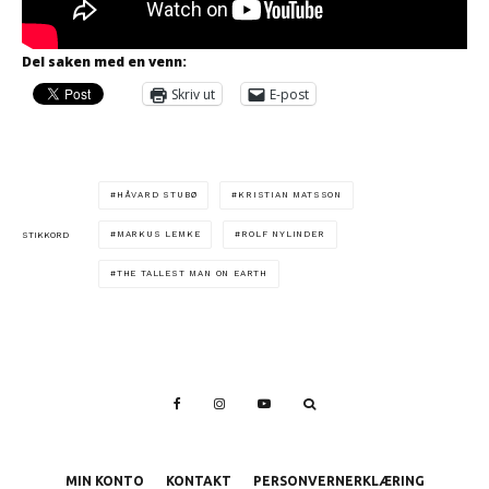
Del saken med en venn:
Skriv ut
E-post
HÅVARD STUBØ
KRISTIAN MATSSON
MARKUS LEMKE
ROLF NYLINDER
STIKKORD
THE TALLEST MAN ON EARTH
MIN KONTO
KONTAKT
PERSONVERNERKLÆRING