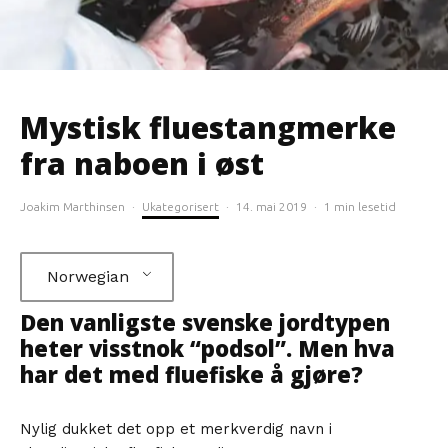
Mystisk fluestangmerke
fra naboen i øst
Joakim Marthinsen
·
Ukategorisert
·
14. mai 2019
·
1 min lesetid
Norwegian
Den vanligste svenske jordtypen
heter visstnok “podsol”. Men hva
har det med fluefiske å gjøre?
Nylig dukket det opp et merkverdig navn i