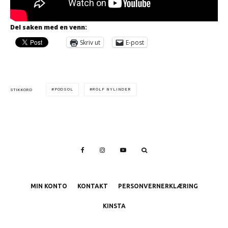
Del saken med en venn:
Skriv ut
E-post
PODSOL
ROLF NYLINDER
STIKKORD
MIN KONTO
KONTAKT
PERSONVERNERKLÆRING
KINSTA