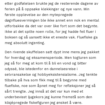
etter godfølelsen brukte jeg de resterende dagene av
ferien på å oppsøke klekkinger og nye vann. Min
første opplevelse av den mytepregede
døgnfluesvermingen ble ikke annet enn nok en mental
utforbakke da det var over like fort som det begynte.
Ikke at det spilte noen rolle, for jeg hadde feil fluer i
boksen og så uansett ikke et eneste vak. Fluefiske ga
meg absolutt ingenting.
Den rivende skuffelsen satt dypt inne mens jeg pakket
for hverdag og eksamensperiode. Men togturen som
jeg så for meg at kom til å bli en vond og bitter
odyssé, ble istedenfor en dannelsesreise i
selvransakelse og hobbyeksistensialisme. Jeg tenkte
tilbake på hva som fikk meg til å begynne med
fluefiske, noe som åpnet meg for refleksjoner jeg så
sårt trengte. Jeg innså at det var kun med et
underbevisst ljugekors jeg kunne fremstå som den
klisjépregede fiskefiguren jeg ønsket å være.