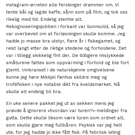
instagram-ørreten alle ferskinger drømmer om. Vi
tente bål og lagde kaffe, sånn som på film, og tok oss
rikelig med tid. Endelig stemte alt.
Rekognoseringsjobben i forkant var bunnsolid, så jeg
var overbevist om at forløsningen skulle komme. Jeg
hadde jo masse bra utstyr, flere år i fiskegamet, og
reist langt etter de riktige stedene og forholdene. Det
var i tillegg skikkelig fint der. De tidligere mislykkede
småturene føltes som oppvarming i forhold og ble fort
glemt. Innkranset i de naturskjønne omgivelsene
kunne jeg høre Mikkjel Fønhus skildre meg og
troféfisken i nye notable dikt fra kveldsmørket. Nå
skulle alt endelig bli bra.
En uke senere pakket jeg ut av sekken mens jeg
prøvde å ignorere «hvordan var turen?»-meldinger fra
gutta. Dette skulle liksom være turen som ordnet alt,
som skulle gjøre meg fullbåren. Psykisk var jeg helt
ute, for jeg hadde jo ikke fått fisk. På febrilsk leting