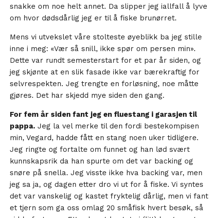
snakke om noe helt annet. Da slipper jeg iallfall å lyve
om hvor dødsdårlig jeg er til å fiske brunørret.
Mens vi utvekslet våre stolteste øyeblikk ba jeg stille
inne i meg: «Vær så snill, ikke spør om persen min».
Dette var rundt semesterstart for et par år siden, og
jeg skjønte at en slik fasade ikke var bærekraftig for
selvrespekten. Jeg trengte en forløsning, noe måtte
gjøres. Det har skjedd mye siden den gang.
For fem år siden fant jeg en fluestang i garasjen til
pappa.
Jeg la vel merke til den fordi bestekompisen
min, Vegard, hadde fått en stang noen uker tidligere.
Jeg ringte og fortalte om funnet og han lød svært
kunnskapsrik da han spurte om det var backing og
snøre på snella. Jeg visste ikke hva backing var, men
jeg sa ja, og dagen etter dro vi ut for å fiske. Vi syntes
det var vanskelig og kastet fryktelig dårlig, men vi fant
et tjern som ga oss omlag 20 småfisk hvert besøk, så