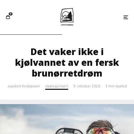
0
Det vaker ikke i
kjølvannet av en fersk
brunørretdrøm
Joackim Kristiansen
·
Ukategorisert
·
9. oktober 2020
·
5 min lesetid