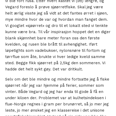
vi ble fort rusa. Etter hvert kastet vi (litt) lengre, og
Vegard foreslo å prøve sjøørretfiske. Skal jeg være
helt ærlig visste jeg så vidt at det fantes ørret i sjøen,
mye mindre hvor de var og hvordan man fanget dem.
Vi googlet «sjøørret» og dro til et lokalt sted vi tenkte
kunne være bra. Til vår inspirasjon hoppet det en diger
blank skjønnhet bare meter foran oss den første
kvelden, og rusen ble brått til avhengighet. Iført
løpetights som vadebukser, nylonsnøre til fortom og
tørrflue som åte, brukte vi hver ledige kveld samme
sted. Begge fikk sjøørret på 2,5kg den sommeren. Vi
hadde det helt sykt gøy. Det var dritkult.
Selv om det ble mindre og mindre fortsatte jeg å fiske
sjøørret når jeg var hjemme på ferier, sommer som
vinter. Både Vegard og jeg har enda til gode å få en
under kiloen der. Problemet var at kulhetsindeksen i
flue-Norge regnes i gram per brunørret, så jo mer jeg
leste, jo mer ønsket jeg en klassereise i det unisone