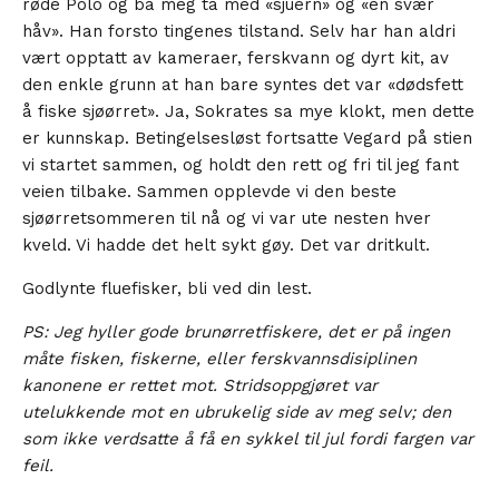
røde Polo og ba meg ta med «sjuern» og «en svær
håv». Han forsto tingenes tilstand. Selv har han aldri
vært opptatt av kameraer, ferskvann og dyrt kit, av
den enkle grunn at han bare syntes det var «dødsfett
å fiske sjøørret». Ja, Sokrates sa mye klokt, men dette
er kunnskap. Betingelsesløst fortsatte Vegard på stien
vi startet sammen, og holdt den rett og fri til jeg fant
veien tilbake. Sammen opplevde vi den beste
sjøørretsommeren til nå og vi var ute nesten hver
kveld. Vi hadde det helt sykt gøy. Det var dritkult.
Godlynte fluefisker, bli ved din lest.
PS: Jeg hyller gode brunørretfiskere, det er på ingen
måte fisken, fiskerne, eller ferskvannsdisiplinen
kanonene er rettet mot. Stridsoppgjøret var
utelukkende mot en ubrukelig side av meg selv; den
som ikke verdsatte å få en sykkel til jul fordi fargen var
feil.