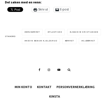
Del saken med en venn:
Skriv ut
E-post
BRUNØRRET
FLUEFISKE
JOACKIM KRISTIANSEN
STIKKORD
KEVIN BENUM KJELDSRUD
ØRRET
SJØØRRET
MIN KONTO
KONTAKT
PERSONVERNERKLÆRING
KINSTA