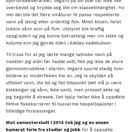
sportsfiskehierarkiet. Vegard på sin side var ikke like
overbevist og brydde seg lite om klassetilhørighet. For
min del ble det flere småturer til passe respekterte
vann på leting etter ordentlig fisk. Minst kiloen, helst
tokilos sånn som på film. Utstyret ble kraftig
oppgradert og jeg kunne betraktelig mer om skikk og
kutyme enn jeg gjorde tiden i Adidas-vadebukser.
Til tross for at jeg lærte mange latinske navn på
insekter jeg aldri før hadde sett, fikk jeg ikke de store
gjennombruddene i starten. Vegard spurte stadig hvor
bildene av moderfisken ble av. Jeg la skylden på
utfisket vann, lite tid og feil tidspunkt (det må jo være
klekkinger og sånn, ikke sant), men presset økte og
jeg begynte å stresse. Det hjalp heller ikke å oppdikte
fiktive fiskekarrierer til husvarme haspellojalister i
tilfeldige forelesninger.
Mot semesterslutt i 2014 tok jeg og en annen
kamerat ferie fra studier og jobb
for å oppsøke