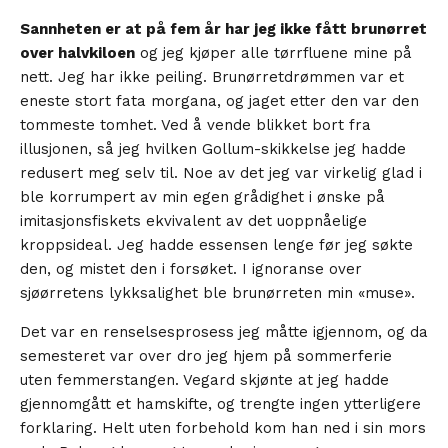
Sannheten er at på fem år har jeg ikke fått brunørret
over halvkiloen
og jeg kjøper alle tørrfluene mine på
nett. Jeg har ikke peiling. Brunørretdrømmen var et
eneste stort fata morgana, og jaget etter den var den
tommeste tomhet. Ved å vende blikket bort fra
illusjonen, så jeg hvilken Gollum-skikkelse jeg hadde
redusert meg selv til. Noe av det jeg var virkelig glad i
ble korrumpert av min egen grådighet i ønske på
imitasjonsfiskets ekvivalent av det uoppnåelige
kroppsideal. Jeg hadde essensen lenge før jeg søkte
den, og mistet den i forsøket. I ignoranse over
sjøørretens lykksalighet ble brunørreten min «muse».
Det var en renselsesprosess jeg måtte igjennom, og da
semesteret var over dro jeg hjem på sommerferie
uten femmerstangen. Vegard skjønte at jeg hadde
gjennomgått et hamskifte, og trengte ingen ytterligere
forklaring. Helt uten forbehold kom han ned i sin mors