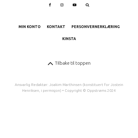
MIN KONTO
KONTAKT
PERSONVERNERKLÆRING
KINSTA
Tilbake til toppen
Ansvarlig Redaktør: Joakim Marthinsen (konstituert for Jostein
Henriksen, i permisjon) • Copyright © Oppstrøms 2024