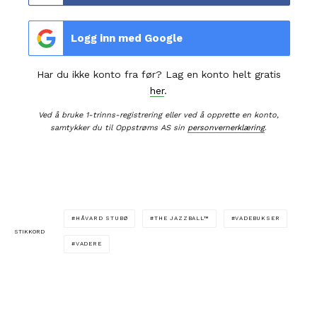
Logg inn med Google
Har du ikke konto fra før? Lag en konto helt gratis
her
.
Ved å bruke 1-trinns-registrering eller ved å opprette en konto,
samtykker du til Oppstrøms AS sin
personvernerklæring
.
HÅVARD STUBØ
THE JAZZBALL™
VADEBUKSER
STIKKORD
VADERE