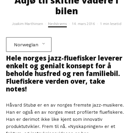
Adjø til skitne vadere i
bilen
Joakim Marthinsen
·
Nedstrøms
·
14. mars 2016
·
1 min lesetid
Norwegian
Hele norges jazz-fluefisker leverer
enkelt og genialt konsept for å
beholde husfred og ren familiebil.
Fluefiskere verden over, take
notes!
Håvard Stubø er en av norges fremste jazz-musikere.
Han er også en av norges mest profilerte fluefiskere.
Han er derimot ikke like kjent som innovativ
produktutvikler. Frem til nå. «Nyskapningen» er et