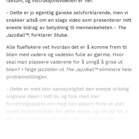
faktum, og instruksjonsvideoen er her.
- Dette er jo egentlig ganske selvforklarende, men vi
snakker altså om en slags video som presenterer mitt
eneste bidrag av betydning til menneskeheten -
The
JazzBall™
, forklarer Stubø.
Alle fluefiskere vet hvordan det er å komme frem til
bilen med vadere og vadesko fulle av gjørme. Hvor
skal man plassere vaderene for å unngå å grise ut
bilen? I følge jazzisten vil
The JazzBall™
eliminere hele
problemstillingen.
- Dette er med stor sannsynlighet den eneste virkelig
originale ideen i mitt liv, og folk med mer
forretningstalent enn meg kan sikkert finne et utall
andre bruksområder for dette enkle, og om jeg tør si
det selv, geniale konseptet. Jeg er rett og slett...