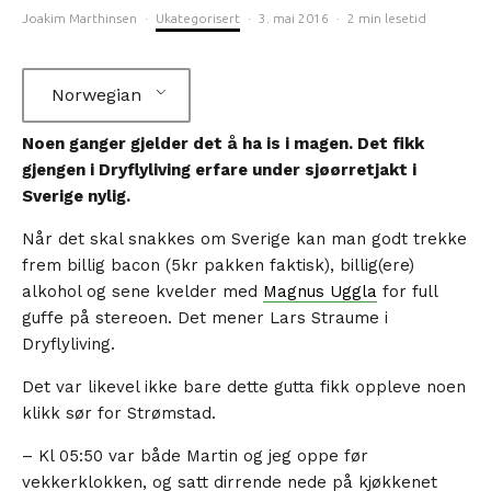
Joakim Marthinsen
·
Ukategorisert
·
3. mai 2016
·
2 min lesetid
Norwegian
Noen ganger gjelder det å ha is i magen. Det fikk
gjengen i Dryflyliving erfare under sjøørretjakt i
Sverige nylig.
Når det skal snakkes om Sverige kan man godt trekke
frem billig bacon (5kr pakken faktisk), billig(ere)
alkohol og sene kvelder med
Magnus Uggla
for full
guffe på stereoen. Det mener Lars Straume i
Dryflyliving.
Det var likevel ikke bare dette gutta fikk oppleve noen
klikk sør for Strømstad.
– Kl 05:50 var både Martin og jeg oppe før
vekkerklokken, og satt dirrende nede på kjøkkenet