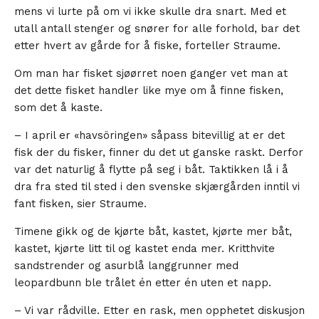
mens vi lurte på om vi ikke skulle dra snart. Med et
utall antall stenger og snører for alle forhold, bar det
etter hvert av gårde for å fiske, forteller Straume.
Om man har fisket sjøørret noen ganger vet man at
det dette fisket handler like mye om å finne fisken,
som det å kaste.
– I april er «havsöringen» såpass bitevillig at er det
fisk der du fisker, finner du det ut ganske raskt. Derfor
var det naturlig å flytte på seg i båt. Taktikken lå i å
dra fra sted til sted i den svenske skjærgården inntil vi
fant fisken, sier Straume.
Timene gikk og de kjørte båt, kastet, kjørte mer båt,
kastet, kjørte litt til og kastet enda mer. Kritthvite
sandstrender og asurblå langgrunner med
leopardbunn ble trålet én etter én uten et napp.
– Vi var rådville. Etter en rask, men opphetet diskusjon