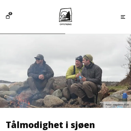
0
Foto: Haakon Roe
Tålmodighet i sjøen