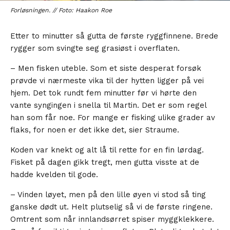
Forløsningen. // Foto: Haakon Roe
Etter to minutter så gutta de første ryggfinnene. Brede
rygger som svingte seg grasiøst i overflaten.
– Men fisken uteble. Som et siste desperat forsøk
prøvde vi nærmeste vika til der hytten ligger på vei
hjem. Det tok rundt fem minutter før vi hørte den
vante syngingen i snella til Martin. Det er som regel
han som får noe. For mange er fisking ulike grader av
flaks, for noen er det ikke det, sier Straume.
Koden var knekt og alt lå til rette for en fin lørdag.
Fisket på dagen gikk tregt, men gutta visste at de
hadde kvelden til gode.
– Vinden løyet, men på den lille øyen vi stod så ting
ganske dødt ut. Helt plutselig så vi de første ringene.
Omtrent som når innlandsørret spiser myggklekkere.