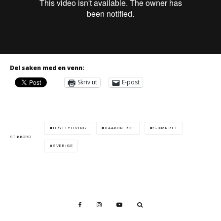
Del saken med en venn:
Skriv ut
E-post
DRYFLYLIVING
HAAKON ROE
SJØØRRET
STIKKORD
SVERIGE