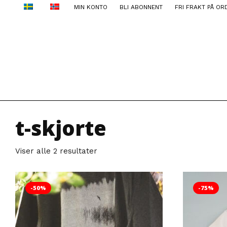
MIN KONTO
BLI ABONNENT
FRI FRAKT PÅ OR
t-skjorte
Sortert etter siste
Viser alle 2 resultater
-50%
-75%