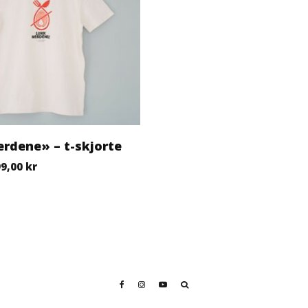
rdene» – t-skjorte
 99,00 kr til 199,00 kr
99,00
kr
ktet har flere varianter. Alternativene kan velges på produk
elges på produktsiden