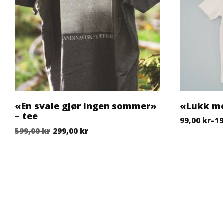
«En svale gjør ingen sommer»
«Lukk me
– tee
Prisområde:
99,00
kr
–
1
Opprinnelig pris var: 599,00 kr.
Nåværende pris er: 299,00 kr.
599,00
kr
299,00
kr
Dette produ
Dette produktet har flere varianter. Alternativene kan v