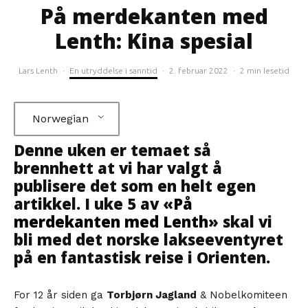
På merdekanten med
Lenth: Kina spesial
Lars Lenth
·
En utryddelse i sanntid
·
2. februar 2022
·
2 min lesetid
Norwegian
Denne uken er temaet så
brennhett at vi har valgt å
publisere det som en helt egen
artikkel. I uke 5 av «
På
merdekanten med Lenth
» skal vi
bli med det norske lakseeventyret
på en fantastisk reise i Orienten.
For 12 år siden ga
Torbjørn Jagland
& Nobelkomiteen