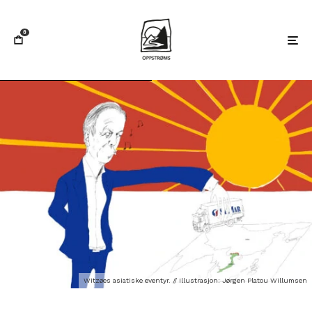
0
Witzøes asiatiske eventyr. // Illustrasjon: Jørgen Platou Willumsen