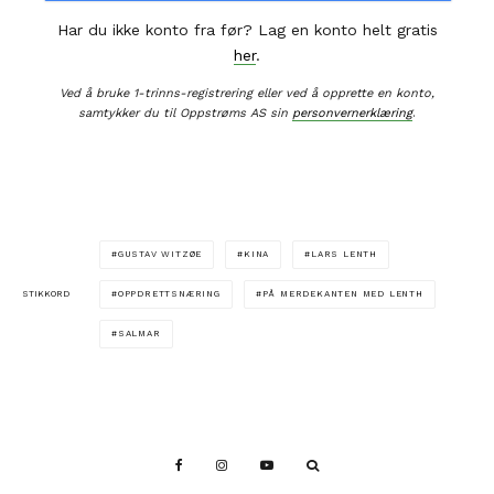
Har du ikke konto fra før? Lag en konto helt gratis
her
.
Ved å bruke 1-trinns-registrering eller ved å opprette en konto,
samtykker du til Oppstrøms AS sin
personvernerklæring
.
GUSTAV WITZØE
KINA
LARS LENTH
OPPDRETTSNÆRING
PÅ MERDEKANTEN MED LENTH
STIKKORD
SALMAR