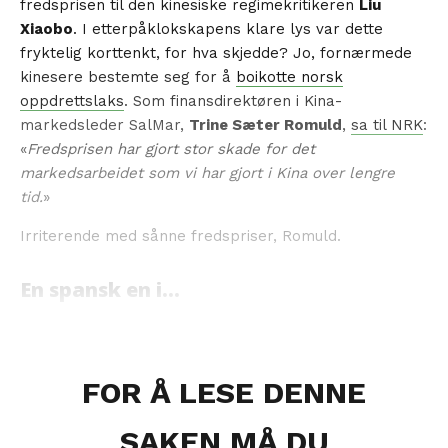
fredsprisen til den kinesiske regimekritikeren
Liu
Xiaobo
. I etterpåklokskapens klare lys var dette
fryktelig korttenkt, for hva skjedde? Jo, fornærmede
kinesere bestemte seg for å
boikotte norsk
oppdrettslaks
. Som finansdirektøren i Kina-
markedsleder SalMar,
Trine Sæter Romuld
,
sa til NRK
:
«
Fredsprisen har gjort stor skade for det
markedsarbeidet som vi har gjort i Kina over lengre
tid.
»
Irriterende med sånne fredspriser, Romuld.
En spansk en i...
FOR Å LESE DENNE
SAKEN MÅ DU