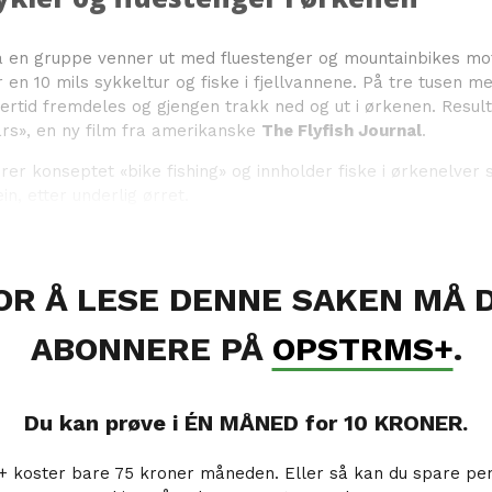
a en gruppe venner ut med fluestenger og mountainbikes mot 
 en 10 mils sykkeltur og fiske i fjellvannene. På tre tusen m
ertid fremdeles og gjengen trakk ned og ut i ørkenen. Result
ars», en ny film fra amerikanske
The Flyfish Journal
.
rer konseptet «bike fishing» og innholder fiske i ørkenelver
n, etter underlig ørret.
OR Å LESE DENNE SAKEN MÅ 
ABONNERE PÅ
OPSTRMS+
.
Du kan prøve i ÉN MÅNED for 10 KRONER.
koster bare 75 kroner måneden. Eller så kan du spare pe