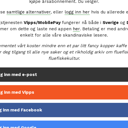
kjøpe årsabonnement. Du velger.
å se
samtlige alternativer
, eller
logg inn her
hvis du allerede 
gstjenesten
Vipps/MobilePay
fungerer nå både i
Sverige
og
 mer om dette og laste ned appen
her
. Betaling er med andr
enkelt for alle våre skandinaviske lesere.
mentet vårt koster mindre enn et par litt fancy kopper kaffe
r deg tilgang til alle nye saker og et rikholdig arkiv om fluefi
fluefiskekultur.
g inn med e-post
g inn med Vipps
g inn med Facebook
g inn med Google