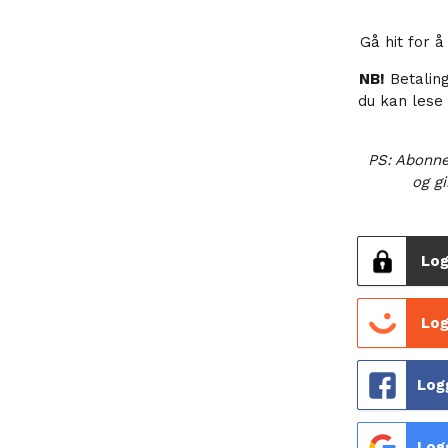
Gå hit for 
NB!
Betalin
du kan lese
PS: Abonne
og gi
Log
Log
Log
Log