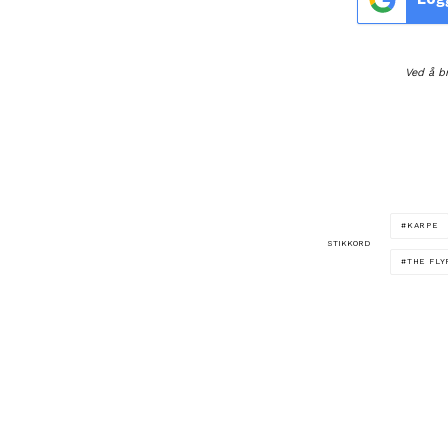
Ved å b
KARPE
STIKKORD
THE FLY