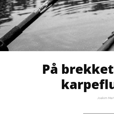
På brekket 
karpefl
Joakim Mar