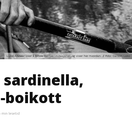
Luke Annear liker å binde morbærimitasjoner, og viser her hvordan. // Foto: Carson Lako
 sardinella,
-boikott
6 min lesetid