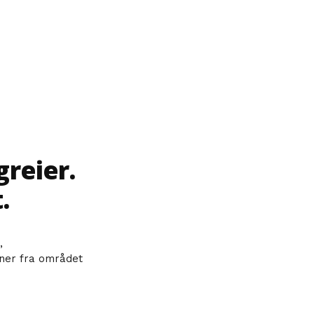
greier.
.
,
aner fra området