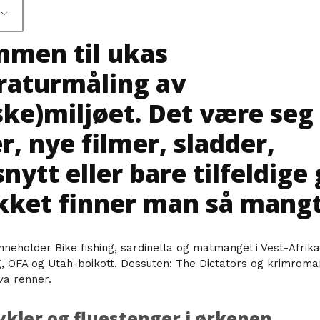
men til ukas
aturmåling av
iske)miljøet. Det være seg
r, nye filmer, sladder,
nytt eller bare tilfeldige 
kket finner man så mangt
nneholder Bike fishing, sardinella og matmangel i Vest-Afrika
g, OFA og Utah-boikott. Dessuten: The Dictators og krimrom
va renner.
kler og fluestenger i ørkenen