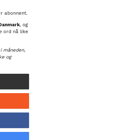
er abonnent.
Danmark
, og
e ord nå like
 i måneden,
ske og