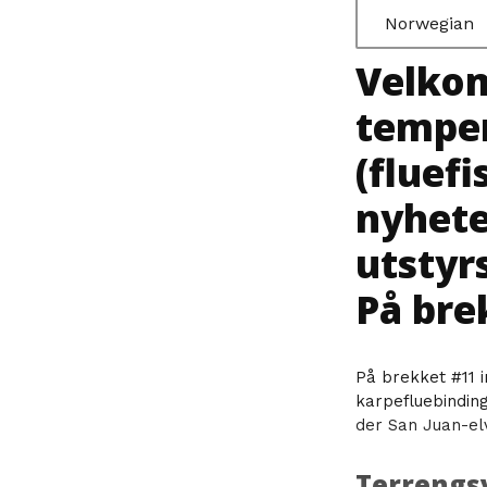
Norwegian
Velkom
temper
(fluef
nyhete
utstyrs
På bre
På brekket #11 i
karpefluebindin
der San Juan-el
Terrengsy