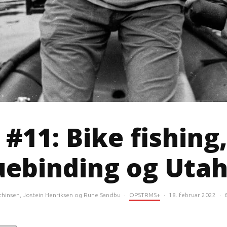
#11: Bike fishing,
uebinding og Utah
thinsen
,
Jostein Henriksen
og
Rune Sandbu
·
OPSTRMS+
·
18. februar 2022
·