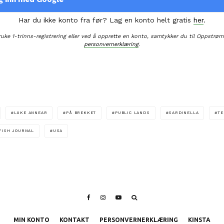
Har du ikke konto fra før? Lag en konto helt gratis
her
.
ruke 1-trinns-registrering eller ved å opprette en konto, samtykker du til Oppstrøm
personvernerklæring
.
LUKE ANNEAR
PÅ BREKKET
PUBLIC LANDS
SARDINELLA
TE
FISH JOURNAL
USA
MIN KONTO
KONTAKT
PERSONVERNERKLÆRING
KINSTA