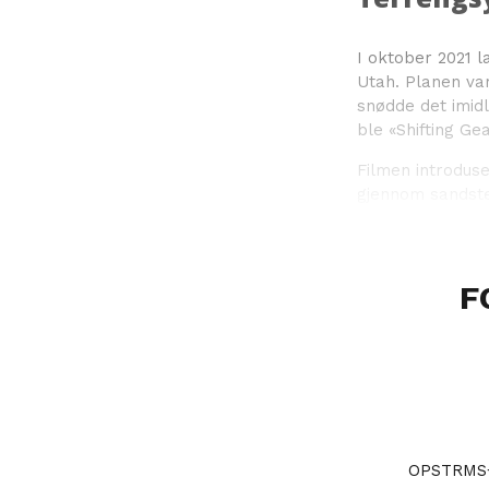
I oktober 2021 l
Utah. Planen var
snødde det imidl
ble «Shifting Ge
Filmen introduse
gjennom sandstei
F
OPSTRMS+ 