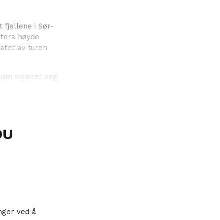
fjellene i Sør-
eters høyde
atet av turen
 som skjærer seg
DU
nger ved å