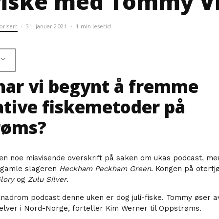
fiske med Tommy V
orisert
·
31. januar 2021
·
1 min lesetid
 har vi begynt å fremme
ative fiskemetoder på
røms?
en noe misvisende overskrift på saken om ukas podcast, me
 gamle slageren
Heckham Peckham Green
. Kongen på oterfjø
lory
og
Zulu Silver
.
nadrom podcast denne uken er dog juli-fiske. Tommy øser av
elver i Nord-Norge, forteller Kim Werner til Oppstrøms.