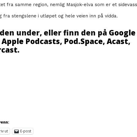
tet fra samme region, nemlig Masjok-elva som er et sidevassd
fra stengslene i utløpet og hele veien inn på vidda.
den under, eller finn den på
Google
,
Apple Podcasts
,
Pod.Space
,
Acast
,
cast
.
venn:
riv ut
E-post