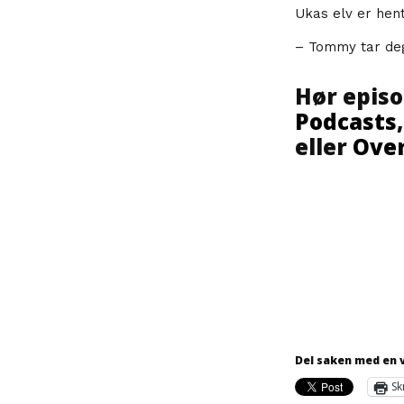
Ukas elv er hen
– Tommy tar deg 
Hør episo
Podcasts
eller
Over
Del saken med en 
Sk