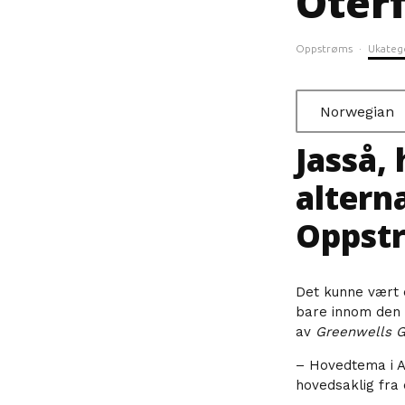
Oter
Oppstrøms
·
Ukateg
Norwegian
Jasså,
altern
Oppst
Det kunne vært 
bare innom den
av
Greenwells G
– Hovedtema i A
hovedsaklig fra 