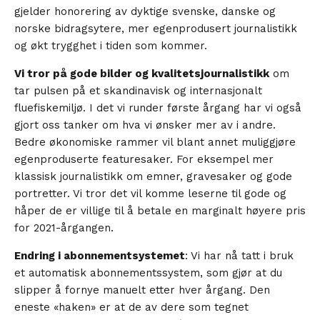
gjelder honorering av dyktige svenske, danske og
norske bidragsytere, mer egenprodusert journalistikk
og økt trygghet i tiden som kommer.
Vi tror på gode bilder og kvalitetsjournalistikk
om
tar pulsen på et skandinavisk og internasjonalt
fluefiskemiljø. I det vi runder første årgang har vi også
gjort oss tanker om hva vi ønsker mer av i andre.
Bedre økonomiske rammer vil blant annet muliggjøre
egenproduserte featuresaker. For eksempel mer
klassisk journalistikk om emner, gravesaker og gode
portretter. Vi tror det vil komme leserne til gode og
håper de er villige til å betale en marginalt høyere pris
for 2021-årgangen.
Endring i abonnementsystemet
: Vi har nå tatt i bruk
et automatisk abonnementssystem, som gjør at du
slipper å fornye manuelt etter hver årgang. Den
eneste «haken» er at de av dere som tegnet