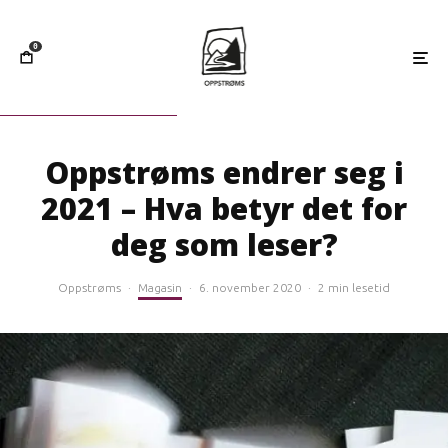
0
Oppstrøms endrer seg i
2021 – Hva betyr det for
deg som leser?
Oppstrøms
·
Magasin
·
6. november 2020
·
2 min lesetid