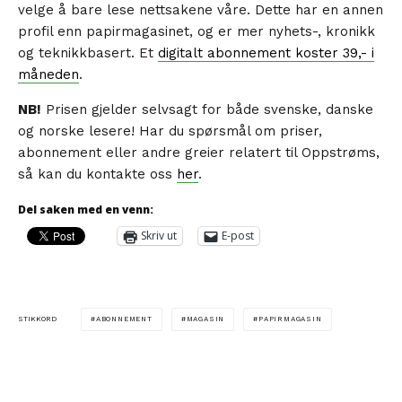
velge å bare lese nettsakene våre. Dette har en annen
profil enn papirmagasinet, og er mer nyhets-, kronikk
og teknikkbasert. Et
digitalt abonnement koster 39,- i
måneden
.
NB!
Prisen gjelder selvsagt for både svenske, danske
og norske lesere! Har du spørsmål om priser,
abonnement eller andre greier relatert til Oppstrøms,
så kan du kontakte oss
her
.
Del saken med en venn:
Skriv ut
E-post
ABONNEMENT
MAGASIN
PAPIRMAGASIN
STIKKORD