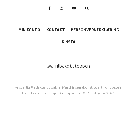
MIN KONTO
KONTAKT
PERSONVERNERKLÆRING
KINSTA
Tilbake til toppen
Ansvarlig Redaktør: Joakim Marthinsen (konstituert for Jostein
Henriksen, i permisjon) • Copyright © Oppstrøms 2024
1