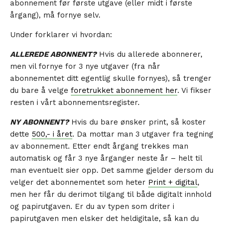
abonnement før første utgave (eller midt i første
årgang), må fornye selv.
Under forklarer vi hvordan:
ALLEREDE ABONNENT?
Hvis du allerede abonnerer,
men vil fornye for 3 nye utgaver (fra når
abonnementet ditt egentlig skulle fornyes), så trenger
du bare å velge
foretrukket abonnement her
. Vi fikser
resten i vårt abonnementsregister.
NY ABONNENT?
Hvis du bare ønsker print, så koster
dette
500,- i året
. Da mottar man 3 utgaver fra tegning
av abonnement. Etter endt årgang trekkes man
automatisk og får 3 nye årganger neste år – helt til
man eventuelt sier opp. Det samme gjelder dersom du
velger det abonnementet som heter
Print + digital
,
men her får du derimot tilgang til både digitalt innhold
og papirutgaven. Er du av typen som driter i
papirutgaven men elsker det heldigitale, så kan du