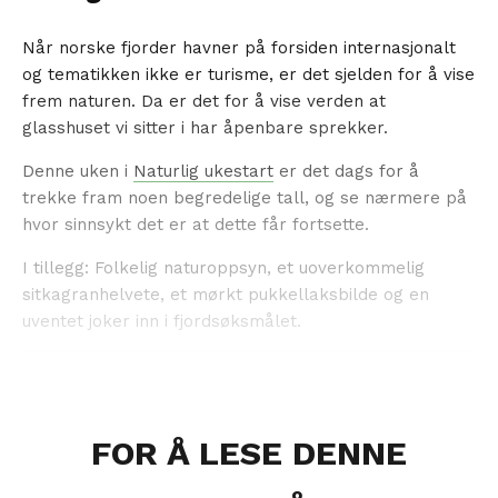
Når norske fjorder havner på forsiden internasjonalt
og tematikken ikke er turisme, er det sjelden for å vise
frem naturen. Da er det for å vise verden at
glasshuset vi sitter i har åpenbare sprekker.
Denne uken i
Naturlig ukestart
er det dags for å
trekke fram noen begredelige tall, og se nærmere på
hvor sinnsykt det er at dette får fortsette.
I tillegg: Folkelig naturoppsyn, et uoverkommelig
sitkagranhelvete, et mørkt pukkellaksbilde og en
uventet joker inn i fjordsøksmålet.
FOR Å LESE DENNE