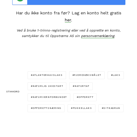
Har du ikke konto fra før? Lag en konto helt gratis
her
.
Ved å bruke 1-trinns-registrering eller ved å opprette en konto,
samtykker du til Oppstrøms AS sin
personvernerklæring
.
ATLANTERHAVSLAKS
FJORDSØKSMÅLET
LAKS
NATURLIG UKESTART
NATURTAP
STIKKORD
NATURVERNFORBUNDET
OPPDRETT
OPPDRETTSNÆRING
PUKKELLAKS
SITKAGRAN