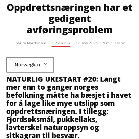
Oppdrettsnæringen har et
gedigent
avføringsproblem
Joakim Marthinsen
·
OPSTRMS+
·
12. mai 2026
·
9 min lesetid
Norwegian
NATURLIG UKESTART #20: Langt
mer enn to ganger norges
befolkning måtte ha bæsjet i havet
for å lage like mye utslipp som
oppdrettsnæringen. I tillegg:
Fjordsøksmål, pukkellaks,
lavterskel naturoppsyn og
sitkagran til besvær.