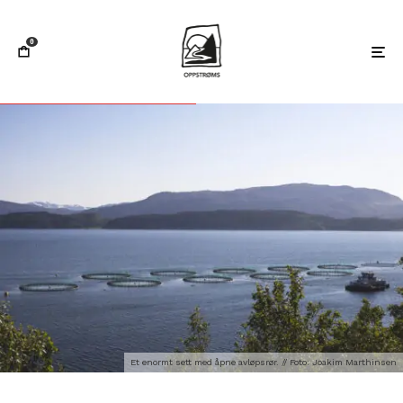
0
Et enormt sett med åpne avløpsrør. // Foto: Joakim Marthinsen