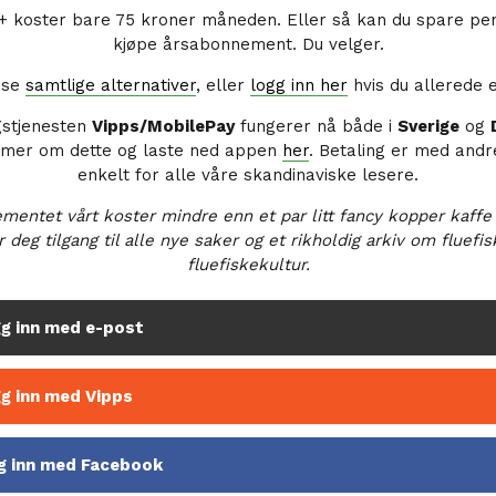
koster bare 75 kroner måneden. Eller så kan du spare pe
kjøpe årsabonnement. Du velger.
å se
samtlige alternativer
, eller
logg inn her
hvis du allerede 
gstjenesten
Vipps/MobilePay
fungerer nå både i
Sverige
og
 mer om dette og laste ned appen
her
. Betaling er med andr
enkelt for alle våre skandinaviske lesere.
mentet vårt koster mindre enn et par litt fancy kopper kaffe
r deg tilgang til alle nye saker og et rikholdig arkiv om fluefi
fluefiskekultur.
g inn med e-post
g inn med Vipps
g inn med Facebook