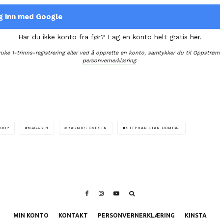
g inn med Google
Har du ikke konto fra før? Lag en konto helt gratis
her
.
ruke 1-trinns-registrering eller ved å opprette en konto, samtykker du til Oppstrøm
personvernerklæring
.
LOOP
MAGASIN
RASMUS OVESEN
STEPHAN GIAN DOMBAJ
MIN KONTO
KONTAKT
PERSONVERNERKLÆRING
KINSTA