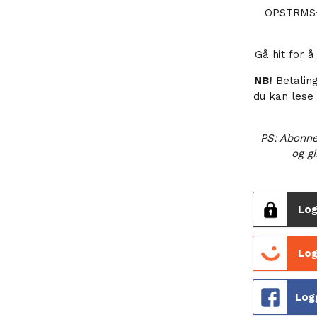
OPSTRMS+ 
Gå hit for 
NB!
Betalin
du kan lese
PS: Abonne
og gi
Log
Log
Log