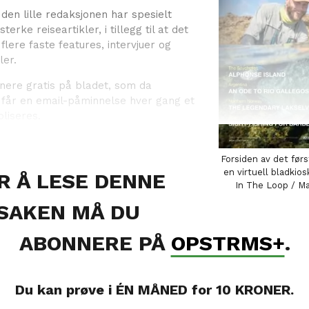
en lille redaksjonen har spesielt
terke reiseartikler, i tillegg til at det
flere faste features, intervjuer og
ler.
ere gratis på bladet, som da
 får en email-påminnelse hver gang et
liseres.
Forsiden av det før
en virtuell bladkios
R Å LESE DENNE
In The Loop / Ma
SAKEN MÅ DU
ABONNERE PÅ
OPSTRMS+
.
Du kan prøve i ÉN MÅNED for 10 KRONER.