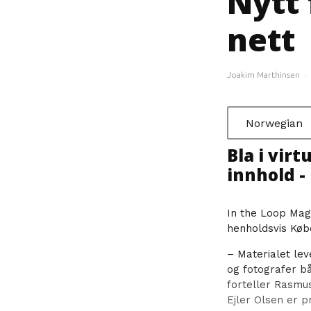
Nytt
nett
Joakim Marthinsen
·
Norwegian
Bla i vir
innhold - 
In the Loop Maga
henholdsvis Køb
– Materialet lev
og fotografer bå
forteller Rasm
Ejler Olsen er p