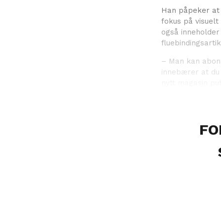
Han påpeker at d
fokus på visuelt s
også inneholder 
fluebindingsartik
– Man kan abonn
innebærer at du
nytt magasin pub
FO