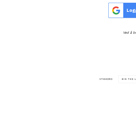
Log
Ved å b
STIKKORD
IN THE 