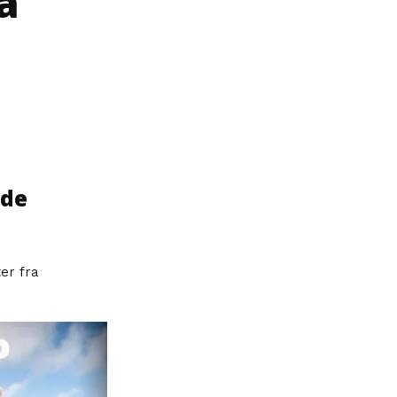
å
nde
er fra