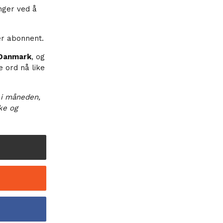
nger ved å
er abonnent.
Danmark
, og
e ord nå like
 i måneden,
ske og