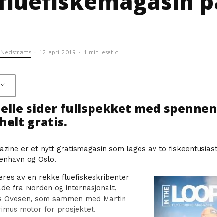
 fluefiskemagasin p
Nedstrøms
·
12. april 2019
·
1 min lesetid
tuelle sider fullspekket med spenne
helt gratis.
zine er et nytt gratismagasin som lages av to fiskeentusiast
enhavn og Oslo.
eres av en rekke fluefiskeskribenter
de fra Norden og internasjonalt,
us Ovesen, som sammen med Martin
rimus motor for prosjektet.