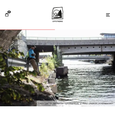
0
Lars Lenth betrakter Lysakerelva. // Foto: Joakim Andreassen