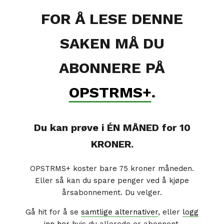
FOR Å LESE DENNE
SAKEN MÅ DU
ABONNERE PÅ
OPSTRMS+
.
Du kan prøve i ÉN MÅNED for 10
KRONER.
OPSTRMS+ koster bare 75 kroner måneden.
Eller så kan du spare penger ved å kjøpe
årsabonnement. Du velger.
Gå hit for å se
samtlige alternativer
, eller
logg
inn her
hvis du allerede er abonnent.