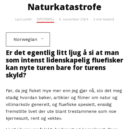
Naturkatastrofe
Lars Lenth
·
OPSTRMS+
·
6. november 2024
·
5 min lesetid
Norwegian
Er det egentlig litt ljug å si at man
som intenst lidenskapelig fluefisker
kan nyte turen bare for turens
skyld?
Før, da jeg fisket mye mer enn jeg gjør nå, slo det meg
stadig hvordan bøker, artikler og filmer om natur og
villmarksliv generelt, og fluefiske spesielt, ensidig
fremstilte livet der ute blant trestammene som noe
kjernesunt, rent og «ekte».