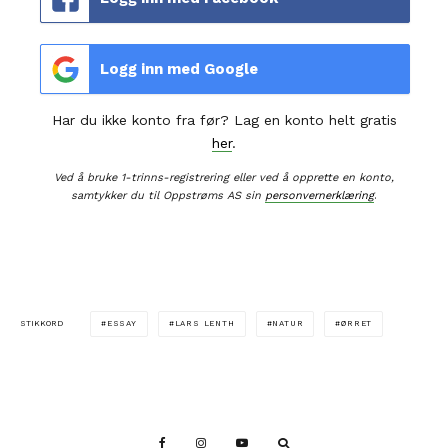
Logg inn med Google
Har du ikke konto fra før? Lag en konto helt gratis
her
.
Ved å bruke 1-trinns-registrering eller ved å opprette en konto,
samtykker du til Oppstrøms AS sin
personvernerklæring
.
ESSAY
LARS LENTH
NATUR
ØRRET
STIKKORD