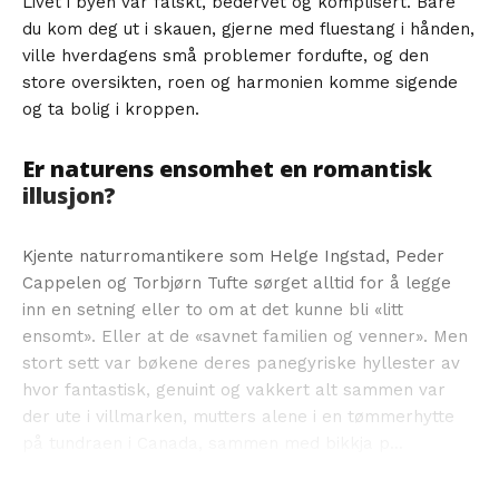
Livet i byen var falskt, bedervet og komplisert. Bare
du kom deg ut i skauen, gjerne med fluestang i hånden,
ville hverdagens små problemer fordufte, og den
store oversikten, roen og harmonien komme sigende
og ta bolig i kroppen.
Er naturens ensomhet en romantisk
illusjon?
Kjente naturromantikere som Helge Ingstad, Peder
Cappelen og Torbjørn Tufte sørget alltid for å legge
inn en setning eller to om at det kunne bli «litt
ensomt». Eller at de «savnet familien og venner». Men
stort sett var bøkene deres panegyriske hyllester av
hvor fantastisk, genuint og vakkert alt sammen var
der ute i villmarken, mutters alene i en tømmerhytte
på tundraen i Canada, sammen med bikkja p...