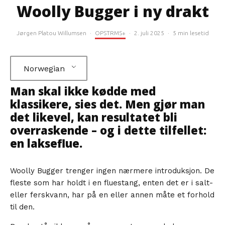
Woolly Bugger i ny drakt
Jørgen Platou Willumsen
·
OPSTRMS+
·
2. juli 2025
·
5 min lesetid
Norwegian
Man skal ikke kødde med
klassikere, sies det. Men gjør man
det likevel, kan resultatet bli
overraskende – og i dette tilfellet:
en lakseflue.
Woolly Bugger trenger ingen nærmere introduksjon. De
fleste som har holdt i en fluestang, enten det er i salt-
eller ferskvann, har på en eller annen måte et forhold
til den.