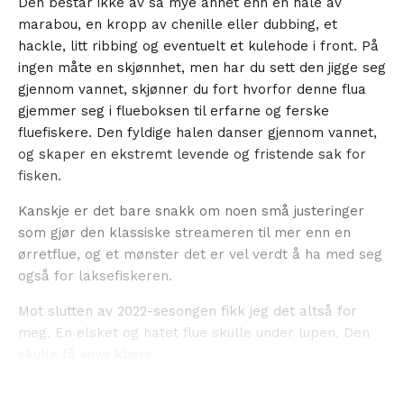
Den består ikke av så mye annet enn en hale av
marabou, en kropp av chenille eller dubbing, et
hackle, litt ribbing og eventuelt et kulehode i front. På
ingen måte en skjønnhet, men har du sett den jigge seg
gjennom vannet, skjønner du fort hvorfor denne flua
gjemmer seg i flueboksen til erfarne og ferske
fluefiskere. Den fyldige halen danser gjennom vannet,
og skaper en ekstremt levende og fristende sak for
fisken.
Kanskje er det bare snakk om noen små justeringer
som gjør den klassiske streameren til mer enn en
ørretflue, og et mønster det er vel verdt å ha med seg
også for laksefiskeren.
Mot slutten av 2022-sesongen fikk jeg det altså for
meg. En elsket og hatet flue skulle under lupen. Den
skulle få «nye klær».