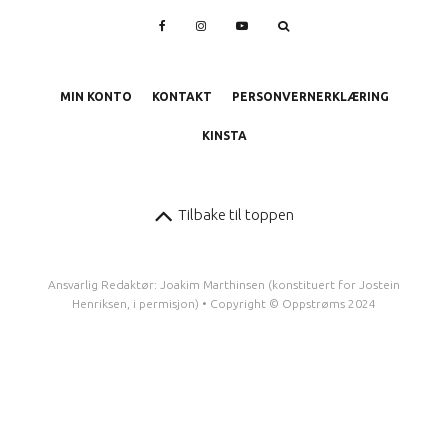
MIN KONTO
KONTAKT
PERSONVERNERKLÆRING
KINSTA
Tilbake til toppen
Ansvarlig Redaktør: Joakim Marthinsen (konstituert for Jostein
Henriksen, i permisjon) • Copyright © Oppstrøms 2024