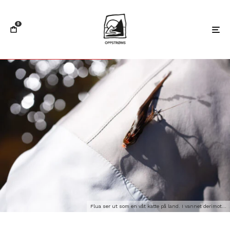
0
Flua ser ut som en våt katte på land. I vannet derimot...