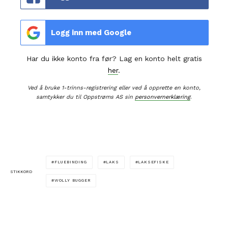
Logg inn med Google
Har du ikke konto fra før? Lag en konto helt gratis
her
.
Ved å bruke 1-trinns-registrering eller ved å opprette en konto,
samtykker du til Oppstrøms AS sin
personvernerklæring
.
FLUEBINDING
LAKS
LAKSEFISKE
STIKKORD
WOLLY BUGGER