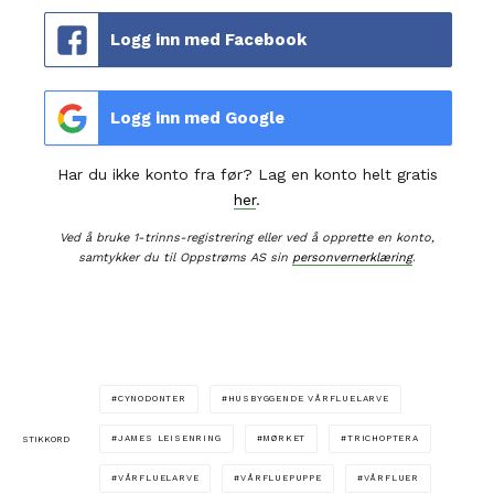
Logg inn med Facebook
Logg inn med Google
Har du ikke konto fra før? Lag en konto helt gratis
her
.
Ved å bruke 1-trinns-registrering eller ved å opprette en konto,
samtykker du til Oppstrøms AS sin
personvernerklæring
.
CYNODONTER
HUSBYGGENDE VÅRFLUELARVE
JAMES LEISENRING
MØRKET
TRICHOPTERA
STIKKORD
VÅRFLUELARVE
VÅRFLUEPUPPE
VÅRFLUER