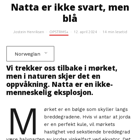
Natta er ikke svart, men
blå
Jostein Henriksen
·
OPSTRMS+
·
12. april 2024
·
14 min lesetid
Norwegian
Vi trekker oss tilbake i mørket,
men i naturen skjer det en
oppvåkning. Natta er en ikke-
menneskelig eksplosjon.
M
ørket er en bølge som skyller langs
breddegradene. Hvis vi antar at jorda
er en perfekt kule, vil mørkets
hastighet ved sekstiende breddegrad
være halvparten av jordas vinkelfart ved ekvator. Det