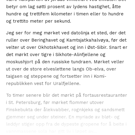
betyr om lag søtti prosent av lydens hastighet, åtte
hundre og trettifem kilometer i timen eller to hundre
og trettito meter per sekund.
Jeg ser for meg mørket ved datolinja et sted, der det
ruller over Beringhavet og Kamtsjatkahalvøya, før det
velter ut over Okhotskhavet og inn i Øst-Sibir. Snart er
det mørkt over tigre i Sikhote-Alinfjellene og
moskushjort på den russiske tundraen. Mørket veller
ut over de store elveslettene langs Ob-elva, over
taigaen og steppene og fortsetter inn i Komi-
republikken vest for Uralfjellene.
To timer senere blir det mørkt på fortausrestauranter
i St. Petersburg, før mørket flommer utover
Finskebukta der ålekvabber, rognkjeks og sandsmett
gjemmer seg under steiner. En myriade av bløt- og
leddyr stiger opp fra de dypeste gropene for å beite i
vannmassene sola har gitt liv i løpet av...