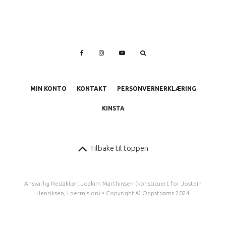
MIN KONTO
KONTAKT
PERSONVERNERKLÆRING
KINSTA
Tilbake til toppen
Ansvarlig Redaktør: Joakim Marthinsen (konstituert for Jostein
Henriksen, i permisjon) • Copyright © Oppstrøms 2024
10