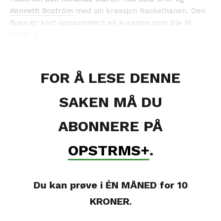
Kenneth Boström
med sin kreasjon Rackelhanen. Den
fluen er kort oppsummert en kreasjon som ble til
under e...
FOR Å LESE DENNE
SAKEN MÅ DU
ABONNERE PÅ
OPSTRMS+
.
Du kan prøve i ÉN MÅNED for 10
KRONER.