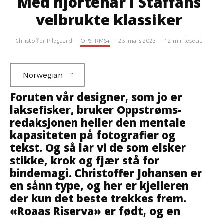
Med hjortehår i Staffans
velbrukte klassiker
Christoffer Pilegaard
·
OPSTRMS+
·
25. mars 2023
·
12 min lesetid
Norwegian
Foruten vår designer, som jo er
laksefisker, bruker Oppstrøms-
redaksjonen heller den mentale
kapasiteten på fotografier og
tekst. Og så lar vi de som elsker
stikke, krok og fjær stå for
bindemagi. Christoffer Johansen er
en sånn type, og her er kjelleren
der kun det beste trekkes frem.
«Roaas Riserva» er født, og en