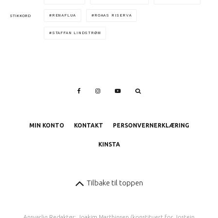
RENAFLUA
ROAAS RISERVA
STIKKORD
STAFFAN LINDSTRØM
MIN KONTO
KONTAKT
PERSONVERNERKLÆRING
KINSTA
Tilbake til toppen
Ansvarlig Redaktør: Joakim Marthinsen (konstituert for Jostein