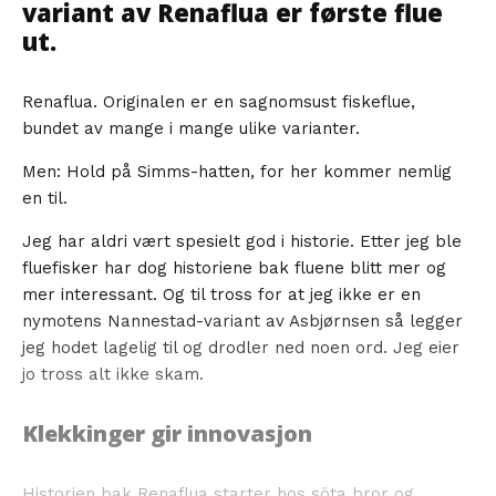
variant av Renaflua er første flue
ut.
Renaflua. Originalen er en sagnomsust fiskeflue,
bundet av mange i mange ulike varianter.
Men: Hold på Simms-hatten, for her kommer nemlig
en til.
Jeg har aldri vært spesielt god i historie. Etter jeg ble
fluefisker har dog historiene bak fluene blitt mer og
mer interessant. Og til tross for at jeg ikke er en
nymotens Nannestad-variant av Asbjørnsen så legger
jeg hodet lagelig til og drodler ned noen ord. Jeg eier
jo tross alt ikke skam.
Klekkinger gir innovasjon
Historien bak Renaflua starter hos söta bror og