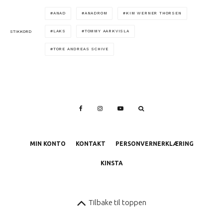
ANAD
ANADROM
KIM WERNER THORSEN
LAKS
TOMMY AARKVISLA
STIKKORD
TORE ANDREAS SCHIVE
MIN KONTO
KONTAKT
PERSONVERNERKLÆRING
KINSTA
Tilbake til toppen