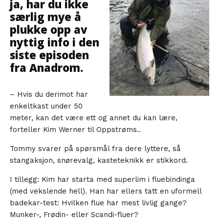
ja, har du ikke
særlig mye å
plukke opp av
nyttig info i den
siste episoden
fra Anadrom.
– Hvis du derimot har
enkeltkast under 50
meter, kan det være ett og annet du kan lære,
forteller Kim Werner til Oppstrøms..
Tommy svarer på spørsmål fra dere lyttere, så
stangaksjon, snørevalg, kasteteknikk er stikkord.
I tillegg: Kim har starta med superlim i fluebindinga
(med vekslende hell). Han har ellers tatt en uformell
badekar-test: Hvilken flue har mest livlig gange?
Munker-, Frødin- eller Scandi-fluer?