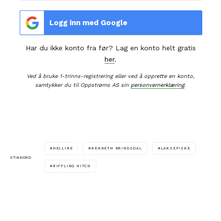
Logg inn med Google
Har du ikke konto fra før? Lag en konto helt gratis
her
.
Ved å bruke 1-trinns-registrering eller ved å opprette en konto,
samtykker du til Oppstrøms AS sin
personvernerklæring
.
HELLINE
KENNETH BRINGSDAL
LAKSEFISKE
STIKKORD
RIFFLING HITCH