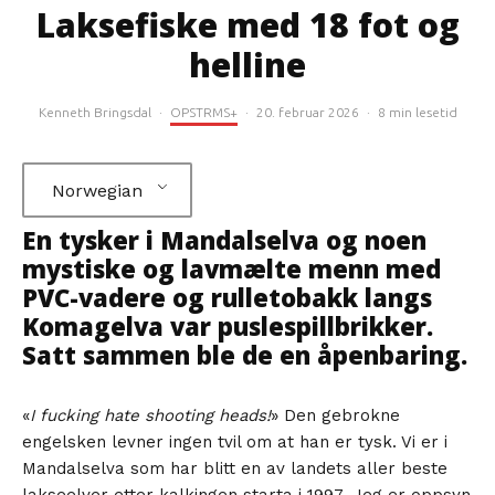
Laksefiske med 18 fot og
helline
Kenneth Bringsdal
·
OPSTRMS+
·
20. februar 2026
·
8 min lesetid
Norwegian
En tysker i Mandalselva og noen
mystiske og lavmælte menn med
PVC-vadere og rulletobakk langs
Komagelva var puslespillbrikker.
Satt sammen ble de en åpenbaring.
«
I fucking hate shooting heads!
» Den gebrokne
engelsken levner ingen tvil om at han er tysk. Vi er i
Mandalselva som har blitt en av landets aller beste