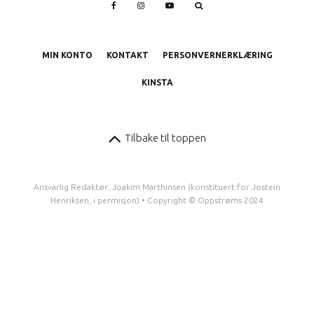
MIN KONTO
KONTAKT
PERSONVERNERKLÆRING
KINSTA
Tilbake til toppen
Ansvarlig Redaktør: Joakim Marthinsen (konstituert for Jostein
Henriksen, i permisjon) • Copyright © Oppstrøms 2024
1