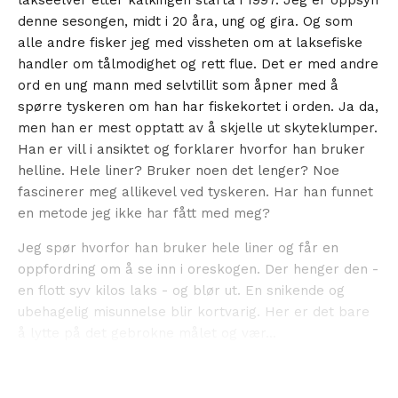
lakseelver etter kalkingen starta i 1997. Jeg er oppsyn
denne sesongen, midt i 20 åra, ung og gira. Og som
alle andre fisker jeg med vissheten om at laksefiske
handler om tålmodighet og rett flue. Det er med andre
ord en ung mann med selvtillit som åpner med å
spørre tyskeren om han har fiskekortet i orden. Ja da,
men han er mest opptatt av å skjelle ut skyteklumper.
Han er vill i ansiktet og forklarer hvorfor han bruker
helline. Hele liner? Bruker noen det lenger? Noe
fascinerer meg allikevel ved tyskeren. Har han funnet
en metode jeg ikke har fått med meg?
Jeg spør hvorfor han bruker hele liner og får en
oppfordring om å se inn i oreskogen. Der henger den -
en flott syv kilos laks - og blør ut. En snikende og
ubehagelig misunnelse blir kortvarig. Her er det bare
å lytte på det gebrokne målet og vær...