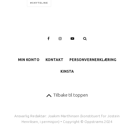
SKYTELINE
MIN KONTO
KONTAKT
PERSONVERNERKLÆRING
KINSTA
Tilbake til toppen
Ansvarlig Redaktør: Joakim Marthinsen (konstituert for Jostein
Henriksen, i permisjon) • Copyright © Oppstrøms 2024
1