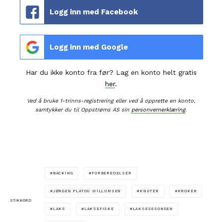
Logg inn med Facebook
Logg inn med Google
Har du ikke konto fra før? Lag en konto helt gratis
her
.
Ved å bruke 1-trinns-registrering eller ved å opprette en konto,
samtykker du til Oppstrøms AS sin
personvernerklæring
.
BACKING
FORBEREDELSER
JØRGEN PLATOU WILLUMSEN
KNUTER
KROKER
STIKKORD
LAKS
LAKSEFISKE
LAKSESESONGEN