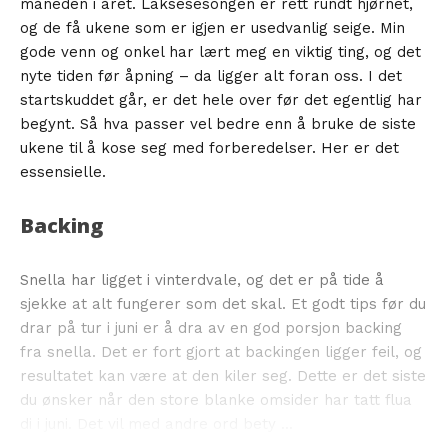
måneden i året. Laksesesongen er rett rundt hjørnet,
og de få ukene som er igjen er usedvanlig seige. Min
gode venn og onkel har lært meg en viktig ting, og det
nyte tiden før åpning – da ligger alt foran oss. I det
startskuddet går, er det hele over før det egentlig har
begynt. Så hva passer vel bedre enn å bruke de siste
ukene til å kose seg med forberedelser. Her er det
essensielle.
Backing
Snella har ligget i vinterdvale, og det er på tide å
sjekke at alt fungerer som det skal. Et godt tips før du
drar på tur i juni er å dra av en god porsjon backing
fra snella. Det er fort gjort at backingen ligger feil, og
resultatet kan være at den kiler seg. Dette er det siste
du ønsker når den store blanke omsider har tatt flua
di i juni. Det vil med andre ord bety ...