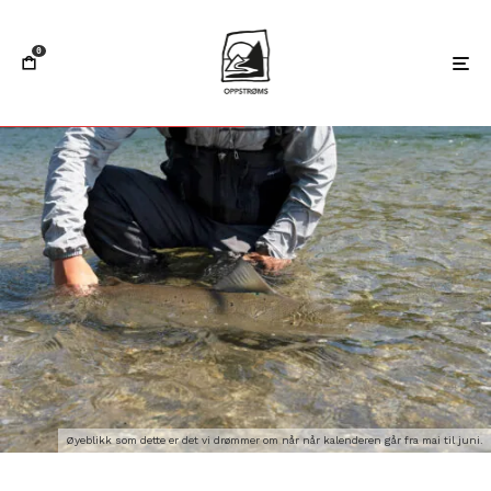
0
Øyeblikk som dette er det vi drømmer om når når kalenderen går fra mai til juni.