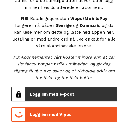
Gå hit for å se
samtlige alternativer
, eller
logg
inn her
hvis du allerede er abonnent.
NB!
Betalingstjenesten
Vipps/MobilePay
fungerer nå både i
Sverige
og
Danmark
, og du
kan lese mer om dette og laste ned appen
her
.
Betaling er med andre ord nå like enkelt for alle
våre skandinaviske lesere.
PS: Abonnementet vårt koster mindre enn et par
litt fancy kopper kaffe i måneden, og gir deg
tilgang til alle nye saker og et rikholdig arkiv om
fluefiske og fluefiskekultur.
Logg inn med e-post
Logg inn med Vipps