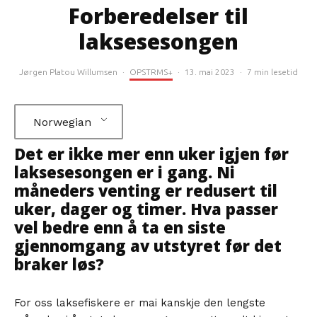
Forberedelser til
laksesesongen
Jørgen Platou Willumsen
·
OPSTRMS+
·
13. mai 2023
·
7 min lesetid
Norwegian
Det er ikke mer enn uker igjen før
laksesesongen er i gang. Ni
måneders venting er redusert til
uker, dager og timer. Hva passer
vel bedre enn å ta en siste
gjennomgang av utstyret før det
braker løs?
For oss laksefiskere er mai kanskje den lengste