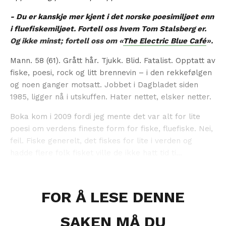
- Du er kanskje mer kjent i det norske poesimiljøet enn
i fluefiskemiljøet. Fortell oss hvem Tom Stalsberg er.
Og ikke minst; fortell oss om «
The Electric Blue Café
».
Mann. 58 (61). Grått hår. Tjukk. Blid. Fatalist. Opptatt av
fiske, poesi, rock og litt brennevin – i den rekkefølgen
og noen ganger motsatt. Jobbet i Dagbladet siden
1985, ligger nå i utskuffen. Hater nettet, elsker netter.
Boka kom i 2009 fordi jeg mente det var alt for lite
poesi om verdens fineste form for fiske, fluefiske. Nei,
feil. Fiske generelt, det fiskes for lite i verden og
hadde flere folk fisket ville de ikke hatt tid ti...
FOR Å LESE DENNE
SAKEN MÅ DU