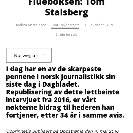
Flueboksen: Tom
Stalsberg
Joakim Marthinsen
·
Feature/portrett
·
18. oktober 2019
·
2 min lesetid
Norwegian
I dag har en av de skarpeste
pennene i norsk journalistikk sin
siste dag i
Dagbladet
.
Republisering av dette lettbeinte
intervjuet fra 2016, er vårt
nøkterne bidrag til hederen han
fortjener, etter 34 år i samme avis.
Opprinnelig publisert på Oppstrøms den 4. mai 2016.