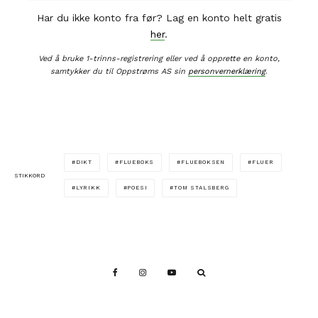
Har du ikke konto fra før? Lag en konto helt gratis
her
.
Ved å bruke 1-trinns-registrering eller ved å opprette en konto,
samtykker du til Oppstrøms AS sin
personvernerklæring
.
DIKT
FLUEBOKS
FLUEBOKSEN
FLUER
STIKKORD
LYRIKK
POESI
TOM STALSBERG