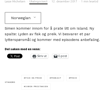
Lasse Michelsen
·
Ukategorisert
·
12. desember 2017
·
1 min lesetid
Norwegian
Simen kommer innom for å prate litt om Island. Ny
spalte: Lyden av fisk og preik. Vi besvarer et par
lytterspørsmål og kommer med episodens anbefaling.
Del saken med en venn:
Skriv ut
E-post
FISK OG PREIK
PODCAST
PREIK
STIKKORD
SIMEN PRESTAASEN