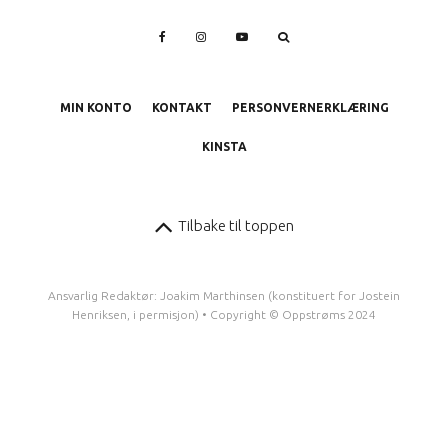
MIN KONTO
KONTAKT
PERSONVERNERKLÆRING
KINSTA
Tilbake til toppen
Ansvarlig Redaktør: Joakim Marthinsen (konstituert for Jostein
Henriksen, i permisjon) • Copyright © Oppstrøms 2024