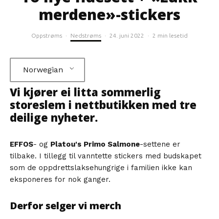
merdene»-stickers
Oppstrøms
·
Nedstrøms
·
24. juni 2022
·
2 min lesetid
Norwegian
Vi kjører ei litta sommerlig
storeslem i nettbutikken med tre
deilige nyheter.
EFFOS
- og
Platou's Primo Salmone
-settene er
tilbake. I tillegg til vanntette stickers med budskapet
som de oppdrettslaksehungrige i familien ikke kan
eksponeres for nok ganger.
Derfor selger vi merch