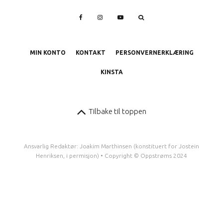
MIN KONTO
KONTAKT
PERSONVERNERKLÆRING
KINSTA
Tilbake til toppen
Ansvarlig Redaktør: Joakim Marthinsen (konstituert for Jostein
Henriksen, i permisjon) • Copyright © Oppstrøms 2024
1