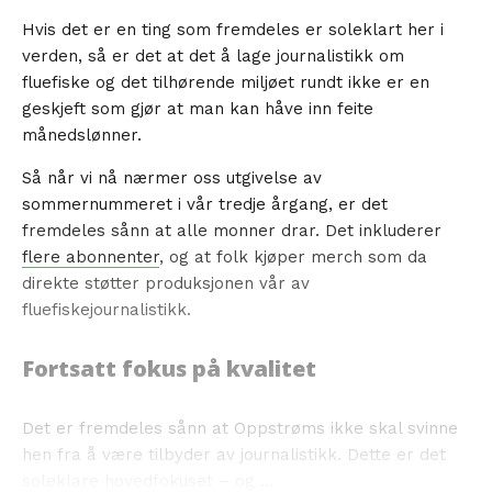
Hvis det er en ting som fremdeles er soleklart her i
verden, så er det at det å lage journalistikk om
fluefiske og det tilhørende miljøet rundt ikke er en
geskjeft som gjør at man kan håve inn feite
månedslønner.
Så når vi nå nærmer oss utgivelse av
sommernummeret i vår tredje årgang, er det
fremdeles sånn at alle monner drar. Det inkluderer
flere abonnenter
, og at folk kjøper merch som da
direkte støtter produksjonen vår av
fluefiskejournalistikk.
Fortsatt fokus på kvalitet
Det er fremdeles sånn at Oppstrøms ikke skal svinne
hen fra å være tilbyder av journalistikk. Dette er det
soleklare hovedfokuset – og ...