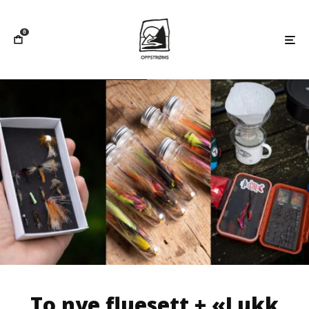
0
To nye fluesett + «Lukk