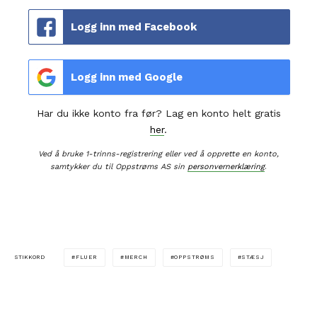
Logg inn med Facebook
Logg inn med Google
Har du ikke konto fra før? Lag en konto helt gratis
her
.
Ved å bruke 1-trinns-registrering eller ved å opprette en konto,
samtykker du til Oppstrøms AS sin
personvernerklæring
.
FLUER
MERCH
OPPSTRØMS
STÆSJ
STIKKORD