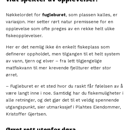
Nøkkelordet for
fugleburet
, som plassen kalles, er
variasjon. Her setter rørt natur premissene for en
opplevelse som ofte preges av en rekke helt ulike
fiskeopplevelser.
Her er det nemlig ikke én enkelt fiskeplass som
definerer oppholdet, men tilgangen til et helt system
av vann, tjern og elver – fra lett tilgjengelige
matfiskvann til mer krevende fjellturer etter stor
ørret.
– Fugleburet er et sted hvor du raskt får følelsen av å
være langt inne i noe. Samtidig har du fiskemuligheter i
alle retninger, og det gjør det til et veldig spennende
utgangspunkt, sier utmarkssjef i Plahtes Eiendommer,
Kristoffer Gjertsen.
Ørret rett utenfor døra