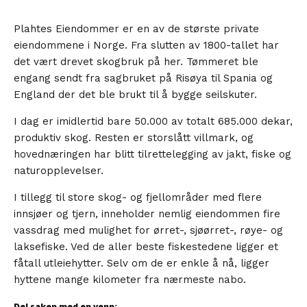
Plahtes Eiendommer er en av de største private
eiendommene i Norge. Fra slutten av 1800-tallet har
det vært drevet skogbruk på her. Tømmeret ble
engang sendt fra sagbruket på Risøya til Spania og
England der det ble brukt til å bygge seilskuter.
I dag er imidlertid bare 50.000 av totalt 685.000 dekar,
produktiv skog. Resten er storslått villmark, og
hovednæringen har blitt tilrettelegging av jakt, fiske og
naturopplevelser.
I tillegg til store skog- og fjellområder med flere
innsjøer og tjern, inneholder nemlig eiendommen fire
vassdrag med mulighet for ørret-, sjøørret-, røye- og
laksefiske. Ved de aller beste fiskestedene ligger et
fåtall utleiehytter. Selv om de er enkle å nå, ligger
hyttene mange kilometer fra nærmeste nabo.
Del saken med en venn: