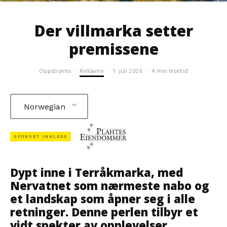
Der villmarka setter
premissene
Oppstrøms
·
Reklame
·
1. juli 2026
·
4 min lesetid
Norwegian
SPONSET INNLEGG
Dypt inne i Terråkmarka, med
Nervatnet som nærmeste nabo og
et landskap som åpner seg i alle
retninger. Denne perlen tilbyr et
vidt spekter av opplevelser.