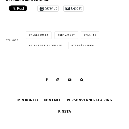
Skriv ut
E-post
FUGLEBURET
NERVATNET
PLAHTE
STIKKORD
PLAHTES EIENDOMMER
TERRÅKMARKA
MIN KONTO
KONTAKT
PERSONVERNERKLÆRING
KINSTA