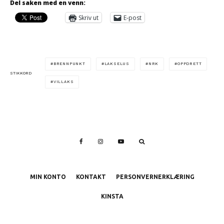
Del saken med en venn:
Skriv ut
E-post
BRENNPUNKT
LAKSELUS
NRK
OPPDRETT
STIKKORD
VILLAKS
MIN KONTO
KONTAKT
PERSONVERNERKLÆRING
KINSTA