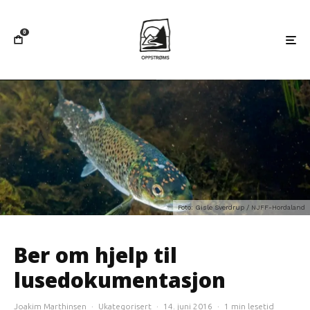
0
Foto: Gisle Sverdrup / NJFF-Hordaland
Ber om hjelp til
lusedokumentasjon
Joakim Marthinsen
·
Ukategorisert
·
14. juni 2016
·
1 min lesetid