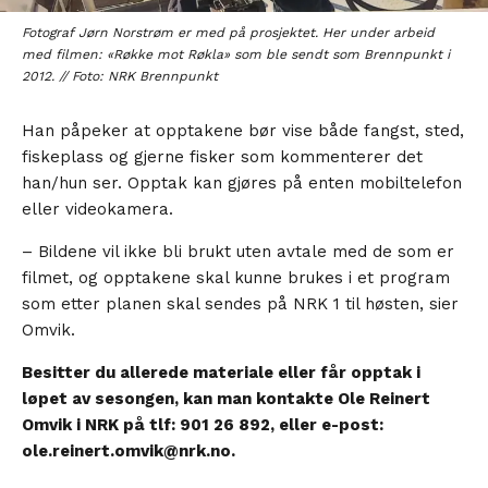
Fotograf Jørn Norstrøm er med på prosjektet. Her under arbeid
med filmen: «Røkke mot Røkla» som ble sendt som Brennpunkt i
2012. // Foto: NRK Brennpunkt
Han påpeker at opptakene bør vise både fangst, sted,
fiskeplass og gjerne fisker som kommenterer det
han/hun ser. Opptak kan gjøres på enten mobiltelefon
eller videokamera.
– Bildene vil ikke bli brukt uten avtale med de som er
filmet, og opptakene skal kunne brukes i et program
som etter planen skal sendes på NRK 1 til høsten, sier
Omvik.
Besitter du allerede materiale eller får opptak i
løpet av sesongen, kan man kontakte Ole Reinert
Omvik i NRK på tlf: 901 26 892, eller e-post:
ole.reinert.omvik@nrk.no.