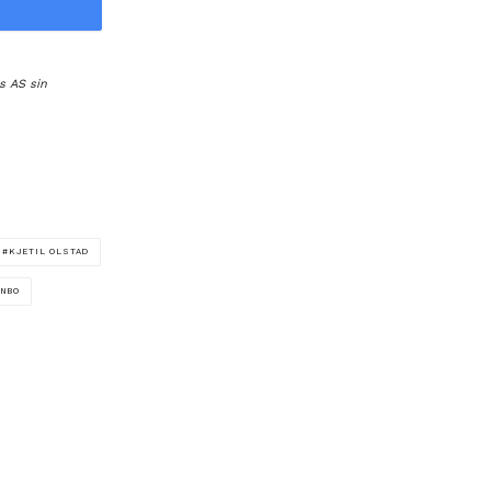
s AS sin
KJETIL OLSTAD
ANBO