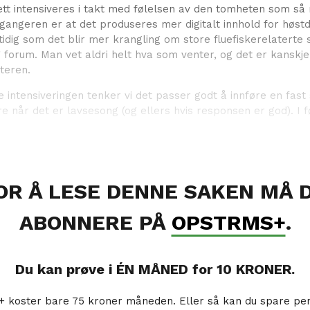
nett intensiveres i takt med følelsen av den tomheten som s
ngangeren er at det produseres mer digitalt innhold for høst
tidig som det blir mer krangling om store fluefiskerelaterte
 forum. Man vet aldri helt hva som venter, og det er kanskje 
teren.
 intensiveringen tenker vi det passer godt å innføre en fast 
e når det er lavsesong (og ellers hvis responsen er god). I 
OR Å LESE DENNE SAKEN MÅ 
ABONNERE PÅ
OPSTRMS+
.
Du kan prøve i ÉN MÅNED for 10 KRONER.
koster bare 75 kroner måneden. Eller så kan du spare pe