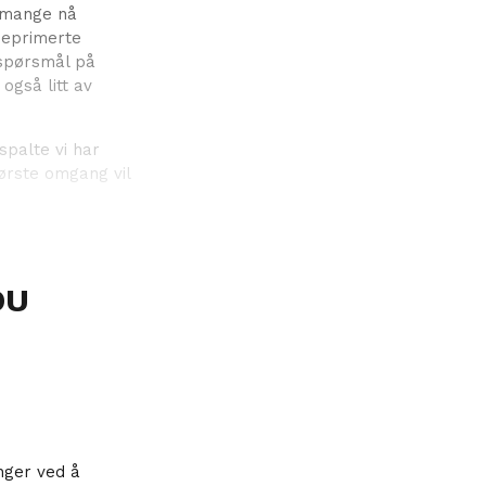
å mange nå
deprimerte
 spørsmål på
også litt av
spalte vi har
første omgang vil
DU
nger ved å