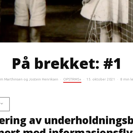
På brekket: #1
im Marthinsen
og
Jostein Henriksen
·
OPSTRMS+
·
15. oktober 2021
·
8 min l
ering av underholdnings
ert med informasjonsfly