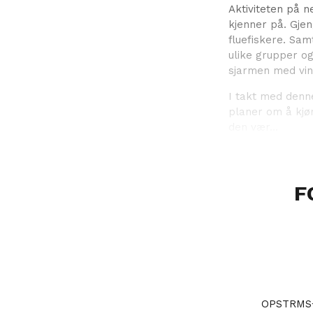
Aktiviteten på 
kjenner på. Gje
fluefiskere. Sam
ulike grupper og
sjarmen med vin
I takt med denne
planer om å kjør
den vær...
F
OPSTRMS+ 