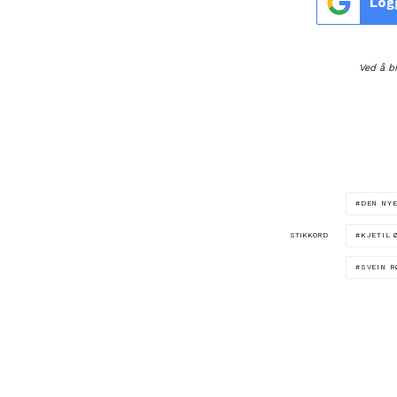
Log
Ved å b
DEN NYE
STIKKORD
KJETIL 
SVEIN 