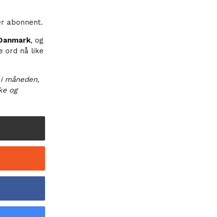
er abonnent.
Danmark
, og
e ord nå like
 i måneden,
ske og