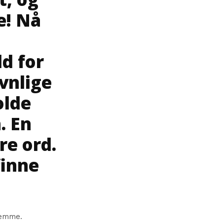
e! Nå
d for
evnlige
olde
. En
re ord.
finne
hjemme.