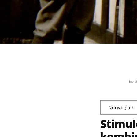
Joak
Norwegian
Stimul
kombin