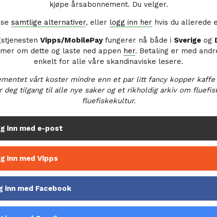
kjøpe årsabonnement. Du velger.
å se
samtlige alternativer
, eller
logg inn her
hvis du allerede 
gstjenesten
Vipps/MobilePay
fungerer nå både i
Sverige
og
 mer om dette og laste ned appen
her
. Betaling er med andr
enkelt for alle våre skandinaviske lesere.
mentet vårt koster mindre enn et par litt fancy kopper kaffe
r deg tilgang til alle nye saker og et rikholdig arkiv om fluefi
fluefiskekultur.
g inn med e-post
g inn med Vipps
g inn med Facebook