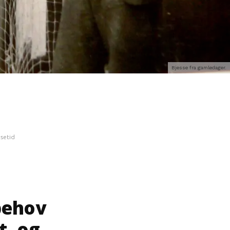
Bjesse fra gamledager.
esetid
behov
t, og