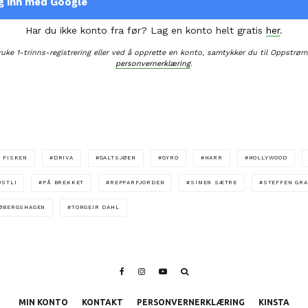
g inn med Google
Har du ikke konto fra før? Lag en konto helt gratis
her
.
ruke 1-trinns-registrering eller ved å opprette en konto, samtykker du til Oppstrøm
personvernerklæring
.
 FISKEN
DRIVA
GALTSJØEN
GYRO
HARR
HOLLYWOOD
ØSTLI
PÅ BREKKET
REPPARFJORDEN
SIMEN SÆTRE
STEFFEN GR
RØBERGSHAGEN
TORGEIR DAHL
MIN KONTO
KONTAKT
PERSONVERNERKLÆRING
KINSTA