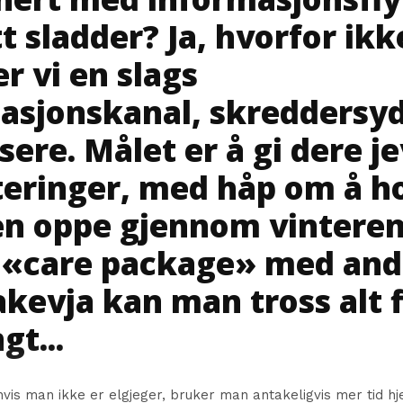
tt sladder? Ja, hvorfor ikk
r vi en slags
asjonskanal, skreddersyd
sere. Målet er å gi dere j
eringer, med håp om å h
n oppe gjennom vinteren
l «care package» med and
bakevja kan man tross alt 
gt...
hvis man ikke er elgjeger, bruker man antakeligvis mer tid 