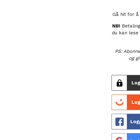
Gå hit for 
NB!
Betalin
du kan lese
PS: Abonne
og gi
Log
Log
Log