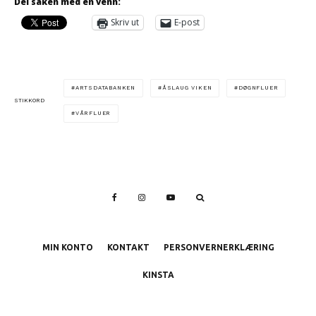
Del saken med en venn:
Skriv ut
E-post
ARTSDATABANKEN
ÅSLAUG VIKEN
DØGNFLUER
STIKKORD
VÅRFLUER
MIN KONTO
KONTAKT
PERSONVERNERKLÆRING
KINSTA