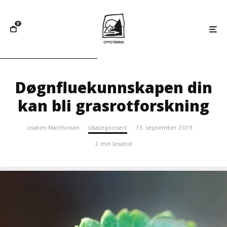
0
Døgnfluekunnskapen din
kan bli grasrotforskning
Joakim Marthinsen
·
Ukategorisert
·
13. september 2019
·
2 min lesetid