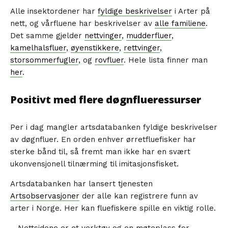
Alle insektordener har
fyldige beskrivelser
i Arter på
nett, og vårfluene har beskrivelser av
alle familiene
.
Det samme gjelder
nettvinger
,
mudderfluer
,
kamelhalsfluer
,
øyenstikkere
,
rettvinger
,
storsommerfugler
, og
rovfluer
. Hele lista finner man
her
.
Positivt med flere døgnflueressurser
Per i dag mangler artsdatabanken fyldige beskrivelser
av døgnfluer. En orden enhver ørretfluefisker har
sterke bånd til, så fremt man ikke har en svært
ukonvensjonell tilnærming til imitasjonsfisket.
Artsdatabanken har lansert tjenesten
Artsobservasjoner
der alle kan registrere funn av
arter i Norge. Her kan fluefiskere spille en viktig rolle.
– Nettsidene er et verktøy og en møteplass for