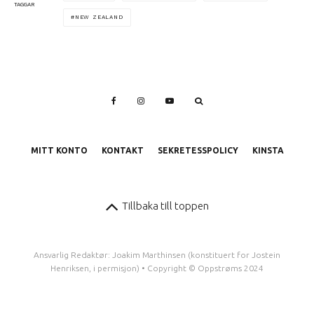
TAGGAR
NEW ZEALAND
MITT KONTO
KONTAKT
SEKRETESSPOLICY
KINSTA
Tillbaka till toppen
Ansvarlig Redaktør: Joakim Marthinsen (konstituert for Jostein
Henriksen, i permisjon) • Copyright © Oppstrøms 2024