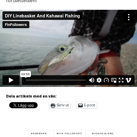
fortsettelsen!
Dela artikeln med en vän:
Skriv ut
E-post
DANMARK
FIN FOLLOWERS
JOHAN BJERG