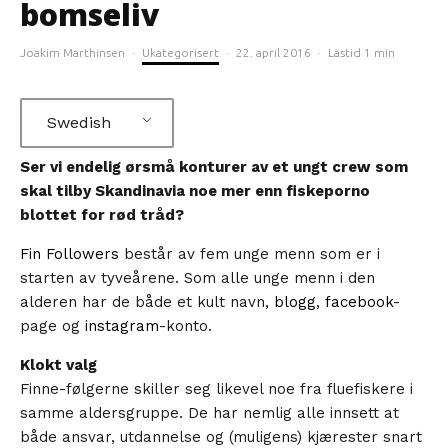
bomseliv
Joakim Marthinsen
·
Ukategorisert
·
22. april 2016
·
Lästid 1 min
Swedish
Ser vi endelig ørsmå konturer av et ungt crew som
skal tilby Skandinavia noe mer enn fiskeporno
blottet for rød tråd?
Fin Followers
består av fem unge menn som er i
starten av tyveårene. Som alle unge menn i den
alderen har de både et kult navn,
blogg
,
facebook
-
page og
instagram
-konto.
Klokt valg
Finne-følgerne skiller seg likevel noe fra fluefiskere i
samme aldersgruppe. De har nemlig alle innsett at
både ansvar, utdannelse og (muligens) kjærester snart