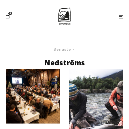
0
Senaste
Nedströms