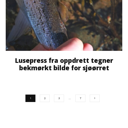
Lusepress fra oppdrett tegner
bekmørkt bilde for sjøørret
1
2
3
…
7