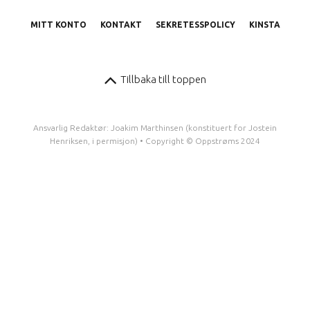
MITT KONTO
KONTAKT
SEKRETESSPOLICY
KINSTA
Tillbaka till toppen
Ansvarlig Redaktør: Joakim Marthinsen (konstituert for Jostein
Henriksen, i permisjon) • Copyright © Oppstrøms 2024