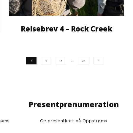
Reisebrev 4 – Rock Creek
1
2
3
…
24
Presentprenumeration
røms
Ge presentkort på Oppstrøms