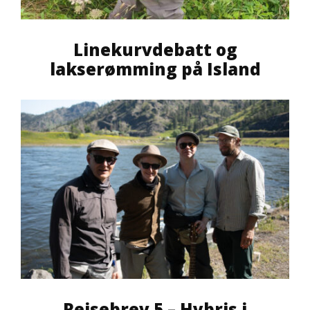
Linekurvdebatt og
lakserømming på Island
Reisebrev 5 – Hybris i