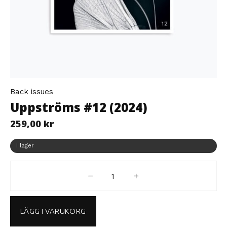
Back issues
Uppströms #12 (2024)
259,00
kr
I lager
Oppstrøms #12 (2024) mängd
LÄGG I VARUKORG