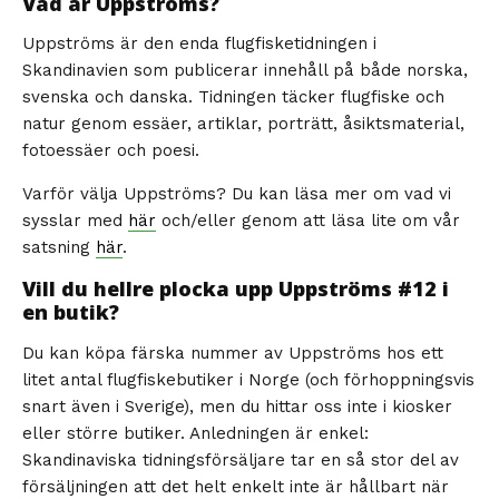
Vad är Uppströms?
Uppströms är den enda flugfisketidningen i
Skandinavien som publicerar innehåll på både norska,
svenska och danska. Tidningen täcker flugfiske och
natur genom essäer, artiklar, porträtt, åsiktsmaterial,
fotoessäer och poesi.
Varför välja Uppströms? Du kan läsa mer om vad vi
sysslar med
här
och/eller genom att läsa lite om vår
satsning
här
.
Vill du hellre plocka upp Uppströms #12 i
en butik?
Du kan köpa färska nummer av Uppströms hos ett
litet antal flugfiskebutiker i Norge (och förhoppningsvis
snart även i Sverige), men du hittar oss inte i kiosker
eller större butiker. Anledningen är enkel:
Skandinaviska tidningsförsäljare tar en så stor del av
försäljningen att det helt enkelt inte är hållbart när