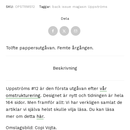
SKU:
OPSTRMS12
Taggar:
back issue
magasin
Uppströms
Dela
Tolfte pappersutgåvan. Femte årgången.
Beskrivning
Uppströms #12 är den första utgåvan efter
vår
omstrukturering
. Designet är nytt och tidningen är hela
164 sidor. Men framför allt: Vi har verkligen samlat de
artiklar vi själva helst skulle vilja läsa. Du kan läsa
mer om detta
här
.
Omslagsbild: Copi Vojta.