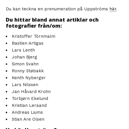
Du kan teckna en prenumeration på Uppströms
här
.
Du hittar bland annat artiklar och
fotografier från/om:
Kristoffer Törnmalm
Bastien Artigas
Lars Lenth
Johan Bjerg
Simon Svahn
Ronny Støbakk
Kenth Nyberger
Lars Nilssen
Jan Håvard Krohn
Torbjørn Ekelund
Kristian Leraand
Andreas Liums
Stian Are Olsen