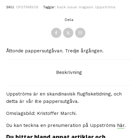
SKU:
OPSTRMS08
Taggar:
back issue
magasin
Uppströms
Dela
Åttonde pappersutgåvan. Tredje årgången.
Beskrivning
Uppströms är en skandinavisk flugfisketidning, och
detta är vår 8:e pappersutgåva.
Omslagsbild: Kristoffer Marchi.
Du kan teckna en prenumeration på Uppströms
här
.
Du hittar bland annat artiklar och