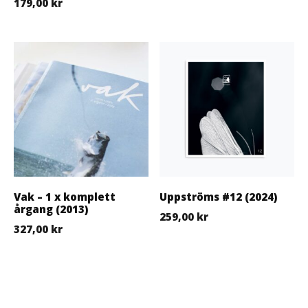
179,00
kr
Vak – 1 x komplett
Uppströms #12 (2024)
årgang (2013)
259,00
kr
327,00
kr