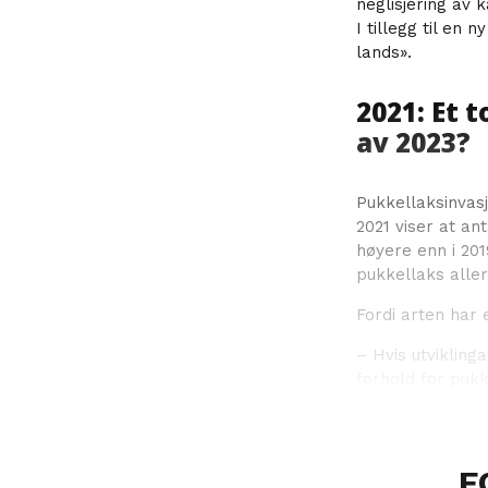
neglisjering av
I tillegg til en
lands».
2021: Et 
av 2023?
Pukkellaksinvasj
2021 viser at an
høyere enn i 201
pukkellaks alle
Fordi arten har 
– Hvis utvikling
forhold for pukk
F