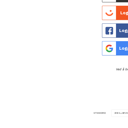
Log
Log
Log
Ved å b
STIKKORD
MILJØV