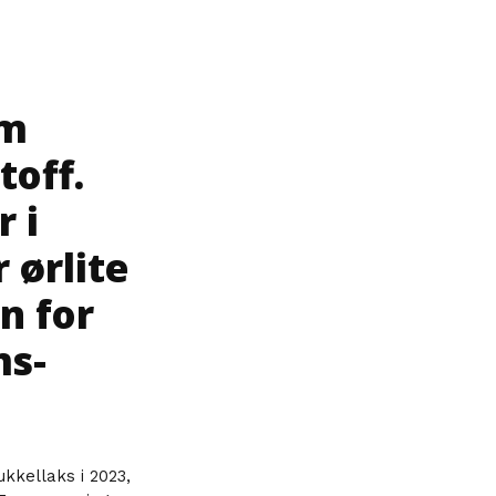
om
toff.
r i
 ørlite
n for
ms-
kkellaks i 2023,