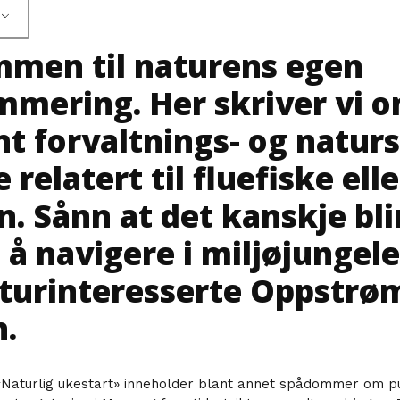
men til naturens egen
mering. Her skriver vi 
nt forvaltnings- og naturs
 relatert til fluefiske elle
n. Sånn at det kanskje blir
 å navigere i miljøjungele
turinteresserte Oppstrø
n.
«Naturlig ukestart» inneholder blant annet spådommer om pu