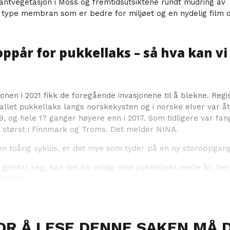
 kantvegetasjon i Moss og fremtidsutsiktene rundt mudring av
 ny type membran som er bedre for miljøet og en nydelig film 
toppår for pukkellaks – så hva kan v
onen i 2021 fikk de foregående invasjonene til å blekne. Regi
tallet pukkellaks langs norskekysten og i norske elver var å
9, og hele 17 ganger høyere enn i 2017. Som tidligere var fan
r størst i Finnmark og Troms. Det melder NINA.
en toårig syklus, er det mye som tyder på en ny storoppgang
a gjentar seg, kan det bli veldig mye pukkellaks neste år. De
ellaks...
OR Å LESE DENNE SAKEN MÅ 