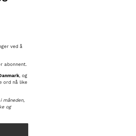
nger ved å
er abonnent.
Danmark
, og
e ord nå like
 i måneden,
ske og