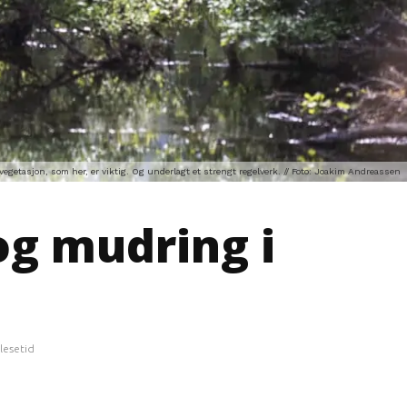
egetasjon, som her, er viktig. Og underlagt et strengt regelverk. // Foto: Joakim Andreassen
og mudring i
lesetid