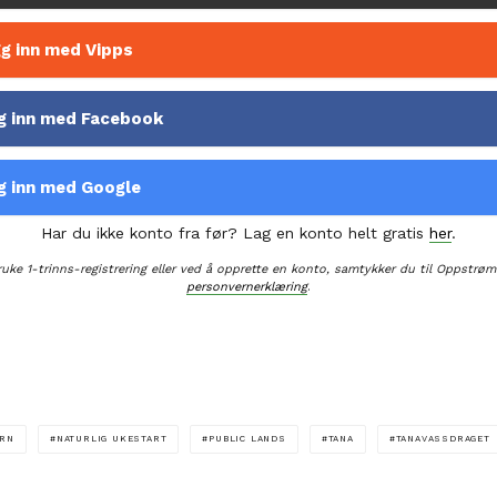
g inn med Vipps
g inn med Facebook
g inn med Google
Har du ikke konto fra før? Lag en konto helt gratis
her
.
ruke 1-trinns-registrering eller ved å opprette en konto, samtykker du til Oppstrøm
personvernerklæring
.
ERN
NATURLIG UKESTART
PUBLIC LANDS
TANA
TANAVASSDRAGET