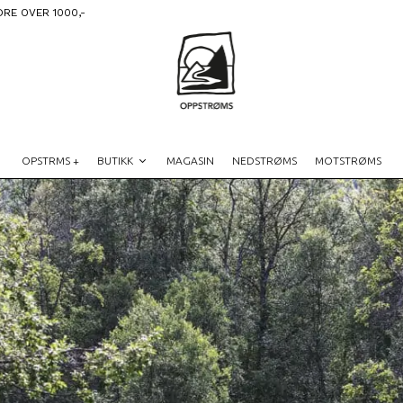
DRE OVER 1000,-
OPSTRMS +
BUTIKK
MAGASIN
NEDSTRØMS
MOTSTRØMS