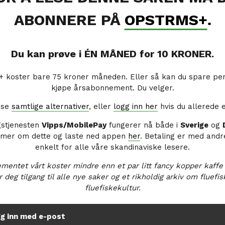
ABONNERE PÅ
OPSTRMS+
.
Du kan prøve i ÉN MÅNED for 10 KRONER.
koster bare 75 kroner måneden. Eller så kan du spare pe
kjøpe årsabonnement. Du velger.
å se
samtlige alternativer
, eller
logg inn her
hvis du allerede 
gstjenesten
Vipps/MobilePay
fungerer nå både i
Sverige
og
 mer om dette og laste ned appen
her
. Betaling er med andr
enkelt for alle våre skandinaviske lesere.
mentet vårt koster mindre enn et par litt fancy kopper kaffe
r deg tilgang til alle nye saker og et rikholdig arkiv om fluefi
fluefiskekultur.
g inn med e-post