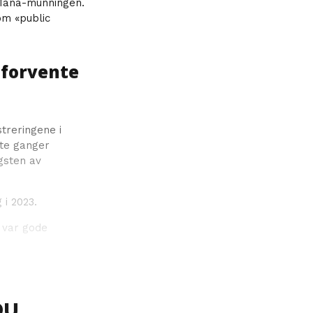
 Tana-munningen.
om «public
i forvente
streringene i
tte ganger
gsten av
 i 2023.
t var gode
DU