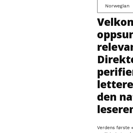
Norwegian
Velkom
oppsum
releva
Direkte
perifie
lettere
den na
lesere
Verdens første 