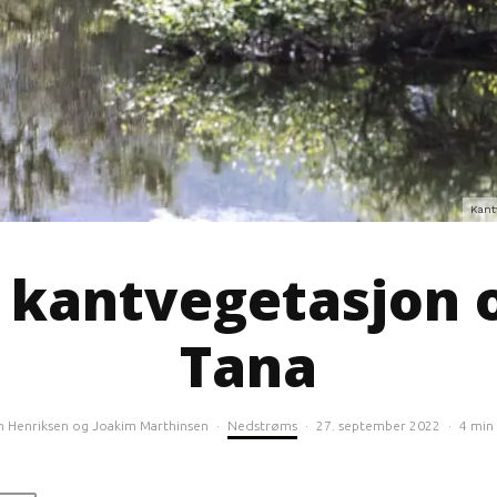
Kantv
 kantvegetasjon 
Tana
n Henriksen
og
Joakim Marthinsen
·
Nedstrøms
·
27. september 2022
·
4 min 