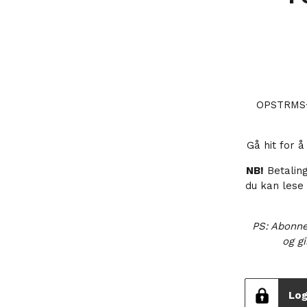
OPSTRMS+ 
Gå hit for 
NB!
Betalin
du kan lese
PS: Abonne
og gi
Log