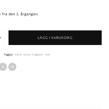
 fra den 2. årgangen.
LÄGG I VARUKORG
lett årgang (2014) mängd
7
Taggar:
back issue
magasin
Vak