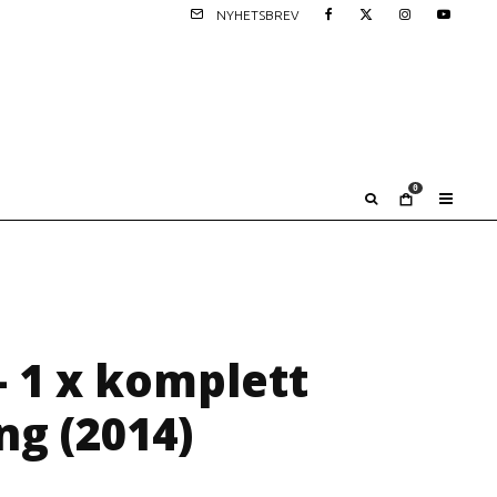
NYHETSBREV
0
– 1 x komplett
ng (2014)