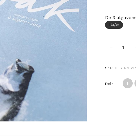
De 3 utgavene
I lager
Vak - 1 x komp
SKU:
OPSTRMS2
Dela