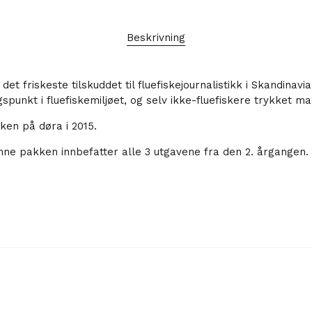
Beskrivning
t friskeste tilskuddet til fluefiskejournalistikk i Skandinav
unkt i fluefiskemiljøet, og selv ikke-fluefiskere trykket maga
ken på døra i 2015.
denne pakken innbefatter alle 3 utgavene fra den 2. årgangen.